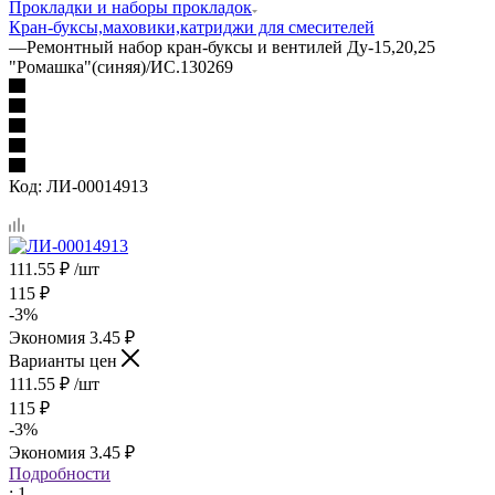
Прокладки и наборы прокладок
Кран-буксы,маховики,катриджи для смесителей
—
Ремонтный набор кран-буксы и вентилей Ду-15,20,25
"Ромашка"(синяя)/ИС.130269
Код:
ЛИ-00014913
111.55
₽
/шт
115
₽
-
3
%
Экономия
3.45
₽
Варианты цен
111.55
₽
/шт
115
₽
-
3
%
Экономия
3.45
₽
Подробности
: 1