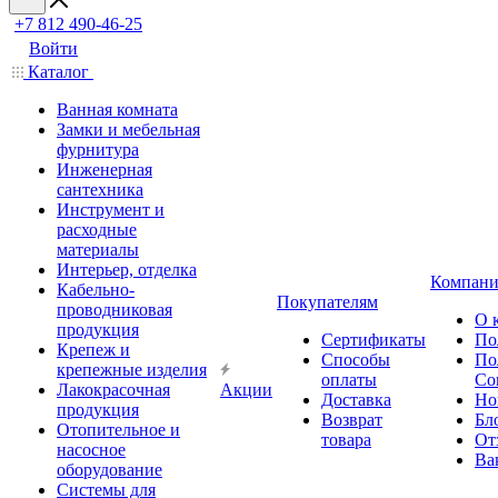
+7 812 490-46-25
Войти
Каталог
Ванная комната
Замки и мебельная
фурнитура
Инженерная
сантехника
Инструмент и
расходные
материалы
Интерьер, отделка
Компани
Кабельно-
Покупателям
проводниковая
О 
продукция
Сертификаты
По
Крепеж и
Способы
По
крепежные изделия
оплаты
Со
Лакокрасочная
Акции
Доставка
Но
продукция
Возврат
Бл
Отопительное и
товара
От
насосное
Ва
оборудование
Системы для