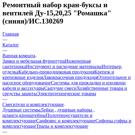
Ремонтный набор кран-буксы и
вентилей Ду-15,20,25 "Ромашка"
(синяя)/ИС.130269
Главная
—
Каталог
—
Ванная комната
Замки и мебельная фурнитура
Инженерная
сантехника
Инструмент и расходные материалы
Интерьер,
отделка
Кабельно-проводниковая продукция
Крепеж и
крепежные изделия
Лакокрасочная продукция
Отопительное и
насосное оборудование
Системы для прокладки и изоляции
кабеля и акссесуары
Сыпучие смеси
Хозяйственные товара и
средства защиты
Электротехнические товары
—
Смесители и комплектующие
Душевые системы
Лейки , душевые наборы ,
шланги,кронштейны
Полотенцесушители и
комплектующие
Санфоянс и комплектующие
Сифоны.гофры и
комплектующие
Трапы и комплектующие
—