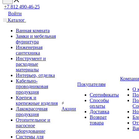
+7 812 490-46-25
Войти
Каталог
Ванная комната
Замки и мебельная
фурнитура
Инженерная
сантехника
Инструмент и
расходные
материалы
Интерьер, отделка
Компани
Кабельно-
Покупателям
проводниковая
О 
продукция
Сертификаты
По
Крепеж и
Способы
По
крепежные изделия
оплаты
Со
Лакокрасочная
Акции
Доставка
Но
продукция
Возврат
Бл
Отопительное и
товара
От
насосное
Ва
оборудование
Системы для