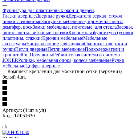
—
Фурнитура для пластиковых окон и дверей
Глазки дверные
Дверные ручки
Держатели зеркал, стекол,
полки стеклянные
Заглушки мебельные, кромочная лента,
демпфер, воск
Замки мебельные, почтовые, для стекла
Засовы,
шпингалеты, ветровые крючки
Крепежная фурнитура (уголки,
пластины, стяжки)
Крючки мебельные
Мебельные
аксессуары
Направляющие для ящиков
Оконные завертки и
ручки
Петли дверные
Петли мебельные
Полкодержатели и
кронштейны
Проушины
Рейлинговая система и система
JOKER
Ролики, мебельная опора, колеса мебельные
Ручки
мебельные
Цифры дверные
—
Комплект креплений для москитной сетки (верх+низ)
белый 4шт.
Артикул:
(4 шт в уп)
Код:
ЛИ051630