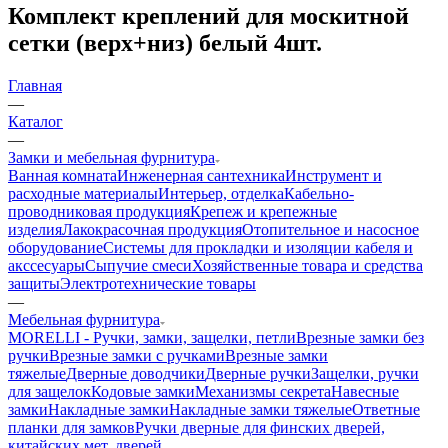
Комплект креплений для москитной
сетки (верх+низ) белый 4шт.
Главная
—
Каталог
—
Замки и мебельная фурнитура
Ванная комната
Инженерная сантехника
Инструмент и
расходные материалы
Интерьер, отделка
Кабельно-
проводниковая продукция
Крепеж и крепежные
изделия
Лакокрасочная продукция
Отопительное и насосное
оборудование
Системы для прокладки и изоляции кабеля и
акссесуары
Сыпучие смеси
Хозяйственные товара и средства
защиты
Электротехнические товары
—
Мебельная фурнитура
MORELLI - Ручки, замки, защелки, петли
Врезные замки без
ручки
Врезные замки с ручками
Врезные замки
тяжелые
Дверные доводчики
Дверные ручки
Защелки, ручки
для защелок
Кодовые замки
Механизмы секрета
Навесные
замки
Накладные замки
Накладные замки тяжелые
Ответные
планки для замков
Ручки дверные для финских дверей,
китайских мет. дверей