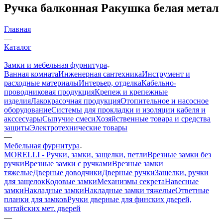
Ручка балконная Ракушка белая метал
Главная
—
Каталог
—
Замки и мебельная фурнитура
Ванная комната
Инженерная сантехника
Инструмент и
расходные материалы
Интерьер, отделка
Кабельно-
проводниковая продукция
Крепеж и крепежные
изделия
Лакокрасочная продукция
Отопительное и насосное
оборудование
Системы для прокладки и изоляции кабеля и
акссесуары
Сыпучие смеси
Хозяйственные товара и средства
защиты
Электротехнические товары
—
Мебельная фурнитура
MORELLI - Ручки, замки, защелки, петли
Врезные замки без
ручки
Врезные замки с ручками
Врезные замки
тяжелые
Дверные доводчики
Дверные ручки
Защелки, ручки
для защелок
Кодовые замки
Механизмы секрета
Навесные
замки
Накладные замки
Накладные замки тяжелые
Ответные
планки для замков
Ручки дверные для финских дверей,
китайских мет. дверей
—