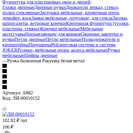
Фурнитура для пластиковых окон и дверей
Глазки дверные
Дверные ручки
Держатели зеркал, стекол,
полки стеклянные
Заглушки мебельные, кромочная лента,
демпфер, воск
Замки мебельные, почтовые, для стекла
Засовы,
шпингалеты, ветровые крючки
Крепежная фурнитура (уголки,
пластины, стяжки)
Крючки мебельные
Мебельные
аксессуары
Направляющие для ящиков
Оконные завертки и
ручки
Петли дверные
Петли мебельные
Полкодержатели и
кронштейны
Проушины
Рейлинговая система и система
JOKER
Ролики, мебельная опора, колеса мебельные
Ручки
мебельные
Цифры дверные
—
Ручка балконная Ракушка белая метал
Артикул:
А882
Код:
ЛИ-00010152
102.82
₽
/шт
106
₽
-
3
%