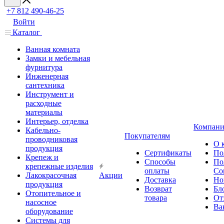
+7 812 490-46-25
Войти
Каталог
Ванная комната
Замки и мебельная
фурнитура
Инженерная
сантехника
Инструмент и
расходные
материалы
Интерьер, отделка
Компани
Кабельно-
Покупателям
проводниковая
О 
продукция
Сертификаты
По
Крепеж и
Способы
По
крепежные изделия
оплаты
Со
Лакокрасочная
Акции
Доставка
Но
продукция
Возврат
Бл
Отопительное и
товара
От
насосное
Ва
оборудование
Системы для