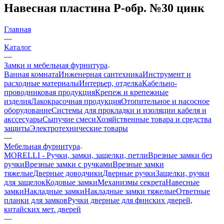
Навесная пластина Р-обр. №30 цинк
Главная
—
Каталог
—
Замки и мебельная фурнитура
Ванная комната
Инженерная сантехника
Инструмент и
расходные материалы
Интерьер, отделка
Кабельно-
проводниковая продукция
Крепеж и крепежные
изделия
Лакокрасочная продукция
Отопительное и насосное
оборудование
Системы для прокладки и изоляции кабеля и
акссесуары
Сыпучие смеси
Хозяйственные товара и средства
защиты
Электротехнические товары
—
Мебельная фурнитура
MORELLI - Ручки, замки, защелки, петли
Врезные замки без
ручки
Врезные замки с ручками
Врезные замки
тяжелые
Дверные доводчики
Дверные ручки
Защелки, ручки
для защелок
Кодовые замки
Механизмы секрета
Навесные
замки
Накладные замки
Накладные замки тяжелые
Ответные
планки для замков
Ручки дверные для финских дверей,
китайских мет. дверей
—