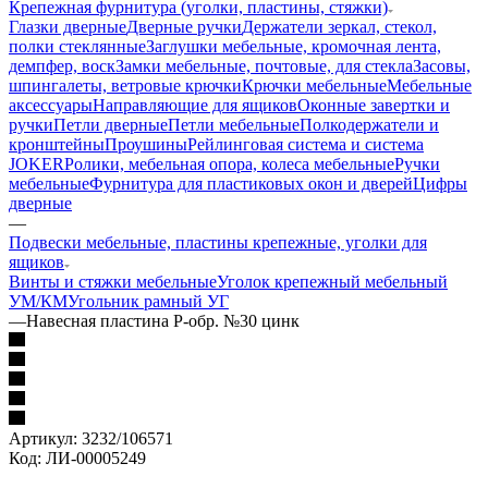
Крепежная фурнитура (уголки, пластины, стяжки)
Глазки дверные
Дверные ручки
Держатели зеркал, стекол,
полки стеклянные
Заглушки мебельные, кромочная лента,
демпфер, воск
Замки мебельные, почтовые, для стекла
Засовы,
шпингалеты, ветровые крючки
Крючки мебельные
Мебельные
аксессуары
Направляющие для ящиков
Оконные завертки и
ручки
Петли дверные
Петли мебельные
Полкодержатели и
кронштейны
Проушины
Рейлинговая система и система
JOKER
Ролики, мебельная опора, колеса мебельные
Ручки
мебельные
Фурнитура для пластиковых окон и дверей
Цифры
дверные
—
Подвески мебельные, пластины крепежные, уголки для
ящиков
Винты и стяжки мебельные
Уголок крепежный мебельный
УМ/КМ
Угольник рамный УГ
—
Навесная пластина Р-обр. №30 цинк
Артикул:
3232/106571
Код:
ЛИ-00005249