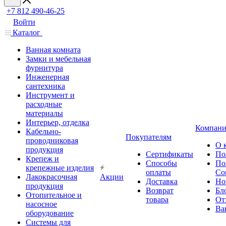
+7 812 490-46-25
Войти
Каталог
Ванная комната
Замки и мебельная
фурнитура
Инженерная
сантехника
Инструмент и
расходные
материалы
Интерьер, отделка
Компани
Кабельно-
Покупателям
проводниковая
О 
продукция
Сертификаты
По
Крепеж и
Способы
По
крепежные изделия
оплаты
Со
Лакокрасочная
Акции
Доставка
Но
продукция
Возврат
Бл
Отопительное и
товара
От
насосное
Ва
оборудование
Системы для