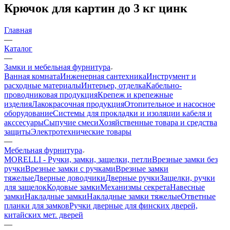
Крючок для картин до 3 кг цинк
Главная
—
Каталог
—
Замки и мебельная фурнитура
Ванная комната
Инженерная сантехника
Инструмент и
расходные материалы
Интерьер, отделка
Кабельно-
проводниковая продукция
Крепеж и крепежные
изделия
Лакокрасочная продукция
Отопительное и насосное
оборудование
Системы для прокладки и изоляции кабеля и
акссесуары
Сыпучие смеси
Хозяйственные товара и средства
защиты
Электротехнические товары
—
Мебельная фурнитура
MORELLI - Ручки, замки, защелки, петли
Врезные замки без
ручки
Врезные замки с ручками
Врезные замки
тяжелые
Дверные доводчики
Дверные ручки
Защелки, ручки
для защелок
Кодовые замки
Механизмы секрета
Навесные
замки
Накладные замки
Накладные замки тяжелые
Ответные
планки для замков
Ручки дверные для финских дверей,
китайских мет. дверей
—