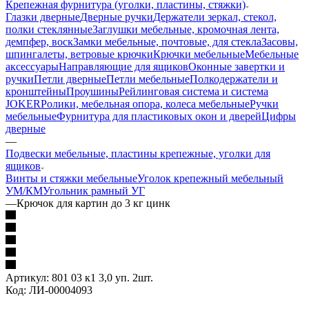
Крепежная фурнитура (уголки, пластины, стяжки)
Глазки дверные
Дверные ручки
Держатели зеркал, стекол,
полки стеклянные
Заглушки мебельные, кромочная лента,
демпфер, воск
Замки мебельные, почтовые, для стекла
Засовы,
шпингалеты, ветровые крючки
Крючки мебельные
Мебельные
аксессуары
Направляющие для ящиков
Оконные завертки и
ручки
Петли дверные
Петли мебельные
Полкодержатели и
кронштейны
Проушины
Рейлинговая система и система
JOKER
Ролики, мебельная опора, колеса мебельные
Ручки
мебельные
Фурнитура для пластиковых окон и дверей
Цифры
дверные
—
Подвески мебельные, пластины крепежные, уголки для
ящиков
Винты и стяжки мебельные
Уголок крепежный мебельный
УМ/КМ
Угольник рамный УГ
—
Крючок для картин до 3 кг цинк
Артикул:
801 03 к1 3,0 уп. 2шт.
Код:
ЛИ-00004093