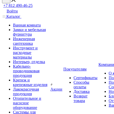
+7 812 490-46-25
Войти
Каталог
Ванная комната
Замки и мебельная
фурнитура
Инженерная
сантехника
Инструмент и
расходные
материалы
Интерьер, отделка
Компани
Кабельно-
Покупателям
проводниковая
О 
продукция
Сертификаты
По
Крепеж и
Способы
По
крепежные изделия
оплаты
Со
Лакокрасочная
Акции
Доставка
Но
продукция
Возврат
Бл
Отопительное и
товара
От
насосное
Ва
оборудование
Системы для