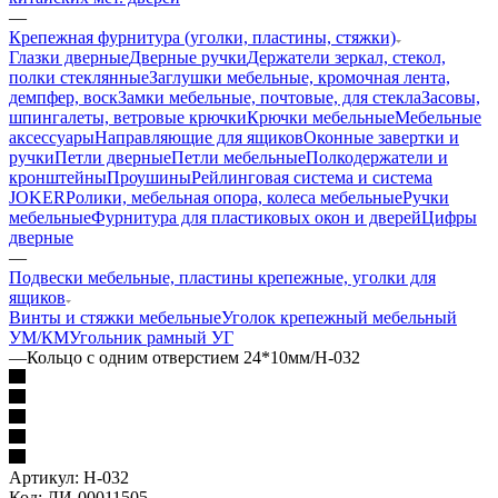
—
Крепежная фурнитура (уголки, пластины, стяжки)
Глазки дверные
Дверные ручки
Держатели зеркал, стекол,
полки стеклянные
Заглушки мебельные, кромочная лента,
демпфер, воск
Замки мебельные, почтовые, для стекла
Засовы,
шпингалеты, ветровые крючки
Крючки мебельные
Мебельные
аксессуары
Направляющие для ящиков
Оконные завертки и
ручки
Петли дверные
Петли мебельные
Полкодержатели и
кронштейны
Проушины
Рейлинговая система и система
JOKER
Ролики, мебельная опора, колеса мебельные
Ручки
мебельные
Фурнитура для пластиковых окон и дверей
Цифры
дверные
—
Подвески мебельные, пластины крепежные, уголки для
ящиков
Винты и стяжки мебельные
Уголок крепежный мебельный
УМ/КМ
Угольник рамный УГ
—
Кольцо с одним отверстием 24*10мм/H-032
Артикул:
H-032
Код:
ЛИ-00011505