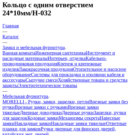
Кольцо с одним отверстием
24*10мм/H-032
Главная
—
Каталог
—
Замки и мебельная фурнитура
Ванная комната
Инженерная сантехника
Инструмент и
расходные материалы
Интерьер, отделка
Кабельно-
проводниковая продукция
Крепеж и крепежные
изделия
Лакокрасочная продукция
Отопительное и насосное
оборудование
Системы для прокладки и изоляции кабеля и
акссесуары
Сыпучие смеси
Хозяйственные товара и средства
защиты
Электротехнические товары
—
Мебельная фурнитура
MORELLI - Ручки, замки, защелки, петли
Врезные замки без
ручки
Врезные замки с ручками
Врезные замки
тяжелые
Дверные доводчики
Дверные ручки
Защелки, ручки
для защелок
Кодовые замки
Механизмы секрета
Навесные
замки
Накладные замки
Накладные замки тяжелые
Ответные
планки для замков
Ручки дверные для финских дверей,
китайских мет. дверей