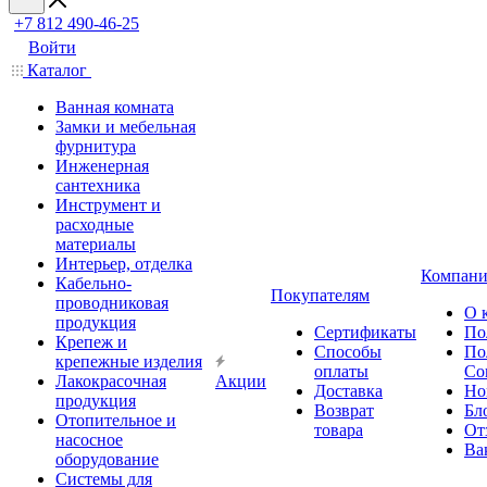
+7 812 490-46-25
Войти
Каталог
Ванная комната
Замки и мебельная
фурнитура
Инженерная
сантехника
Инструмент и
расходные
материалы
Интерьер, отделка
Компани
Кабельно-
Покупателям
проводниковая
О 
продукция
Сертификаты
По
Крепеж и
Способы
По
крепежные изделия
оплаты
Со
Лакокрасочная
Акции
Доставка
Но
продукция
Возврат
Бл
Отопительное и
товара
От
насосное
Ва
оборудование
Системы для