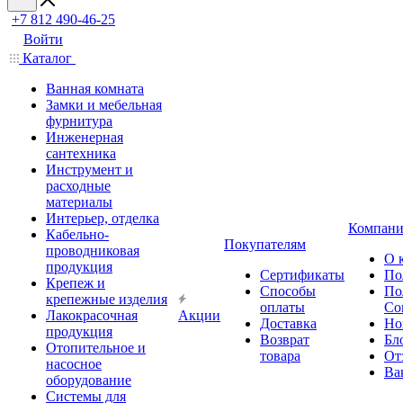
+7 812 490-46-25
Войти
Каталог
Ванная комната
Замки и мебельная
фурнитура
Инженерная
сантехника
Инструмент и
расходные
материалы
Интерьер, отделка
Компани
Кабельно-
Покупателям
проводниковая
О 
продукция
Сертификаты
По
Крепеж и
Способы
По
крепежные изделия
оплаты
Со
Лакокрасочная
Акции
Доставка
Но
продукция
Возврат
Бл
Отопительное и
товара
От
насосное
Ва
оборудование
Системы для