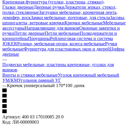
Крепежная фурнитура (уголки, пластины, стяжки)
Глазки дверные
Дверные ручки
Держатели зеркал, стекол,
полки стеклянные
Заглушки мебельные, кромочная лента,
демпфер, воск
Замки мебельные, почтовые, для стекла
Засовы,
шпингалеты, ветровые крючки
Крючки мебельные
Мебельные
аксессуары
Направляющие для ящиков
Оконные завертки и
ручки
Петли дверные
Петли мебельные
Полкодержатели и
кронштейны
Проушины
Рейлинговая система и система
JOKER
Ролики, мебельная опора, колеса мебельные
Ручки
мебельные
Фурнитура для пластиковых окон и дверей
Цифры
дверные
—
Подвески мебельные, пластины крепежные, уголки для
ящиков
Винты и стяжки мебельные
Уголок крепежный мебельный
УМ/КМ
Угольник рамный УГ
—
Крючок универсальный 170*100 ,цинк
Артикул:
400 03 17010085 20 0
Код:
ЛИ-00009003