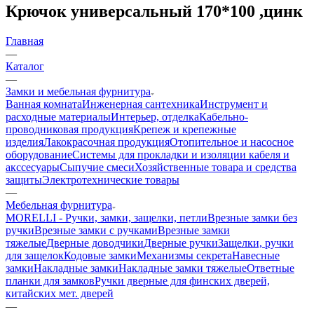
Крючок универсальный 170*100 ,цинк
Главная
—
Каталог
—
Замки и мебельная фурнитура
Ванная комната
Инженерная сантехника
Инструмент и
расходные материалы
Интерьер, отделка
Кабельно-
проводниковая продукция
Крепеж и крепежные
изделия
Лакокрасочная продукция
Отопительное и насосное
оборудование
Системы для прокладки и изоляции кабеля и
акссесуары
Сыпучие смеси
Хозяйственные товара и средства
защиты
Электротехнические товары
—
Мебельная фурнитура
MORELLI - Ручки, замки, защелки, петли
Врезные замки без
ручки
Врезные замки с ручками
Врезные замки
тяжелые
Дверные доводчики
Дверные ручки
Защелки, ручки
для защелок
Кодовые замки
Механизмы секрета
Навесные
замки
Накладные замки
Накладные замки тяжелые
Ответные
планки для замков
Ручки дверные для финских дверей,
китайских мет. дверей
—