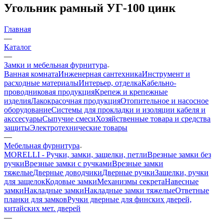
Угольник рамный УГ-100 цинк
Главная
—
Каталог
—
Замки и мебельная фурнитура
Ванная комната
Инженерная сантехника
Инструмент и
расходные материалы
Интерьер, отделка
Кабельно-
проводниковая продукция
Крепеж и крепежные
изделия
Лакокрасочная продукция
Отопительное и насосное
оборудование
Системы для прокладки и изоляции кабеля и
акссесуары
Сыпучие смеси
Хозяйственные товара и средства
защиты
Электротехнические товары
—
Мебельная фурнитура
MORELLI - Ручки, замки, защелки, петли
Врезные замки без
ручки
Врезные замки с ручками
Врезные замки
тяжелые
Дверные доводчики
Дверные ручки
Защелки, ручки
для защелок
Кодовые замки
Механизмы секрета
Навесные
замки
Накладные замки
Накладные замки тяжелые
Ответные
планки для замков
Ручки дверные для финских дверей,
китайских мет. дверей
—