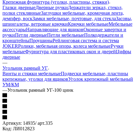
Крепежная фурнитура (уголки, пластины, стяжки)
Глазки дверные
Дверные ручки
Держатели зеркал, стекол,
полки стеклянные
Заглушки мебельные, кромочная лента,
демпфер, воск
Замки мебельные, почтовые, для стекла
Засовы,
шпингалеты, ветровые крючки
Крючки мебельные
Мебельные
аксессуары
Направляющие для ящиков
Оконные завертки и
ручки
Петли дверные
Петли мебельные
Полкодержатели и
кронштейны
Проушины
Рейлинговая система и система
JOKER
Ролики, мебельная опора, колеса мебельные
Ручки
мебельные
Фурнитура для пластиковых окон и дверей
Цифры
дверные
—
Угольник рамный УГ
Винты и стяжки мебельные
Подвески мебельные, пластины
крепежные, уголки для ящиков
Уголок крепежный мебельный
УМ/КМ
—
Угольник рамный УГ-100 цинк
Артикул:
14935/ арт.335
Код:
ЛИ012823