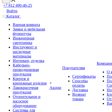
+7 812 490-46-25
Войти
Каталог
Ванная комната
Замки и мебельная
фурнитура
Инженерная
сантехника
Инструмент и
расходные
материалы
Интерьер, отделка
Компани
Кабельно-
Покупателям
проводниковая
О 
продукция
Сертификаты
По
Крепеж и
Способы
По
крепежные изделия
оплаты
Со
Лакокрасочная
Акции
Доставка
Но
продукция
Возврат
Бл
Отопительное и
товара
От
насосное
Ва
оборудование
Системы для