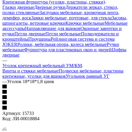
Крепежная фурнитура (уголки, пластины, стяжки)
Глазки дверные
Дверные ручки
Держатели зеркал, стекол,
полки стеклянные
Заглушки мебельные, кромочная лента,
демпфер, воск
Замки мебельные, почтовые, для стекла
Засовы,
шпингалеты, ветровые крючки
Крючки мебельные
Мебельные
аксессуары
Направляющие для ящиков
Оконные завертки и
ручки
Петли дверные
Петли мебельные
Полкодержатели и
кронштейны
Проушины
Рейлинговая система и система
JOKER
Ролики, мебельная опора, колеса мебельные
Ручки
мебельные
Фурнитура для пластиковых окон и дверей
Цифры
дверные
—
Уголок крепежный мебельный УМ/КМ
Винты и стяжки мебельные
Подвески мебельные, пластины
крепежные, уголки для ящиков
Угольник рамный УГ
—
Уголок 18*18*1,8 цинк
Артикул:
15733
Код:
ЛИ-00018884