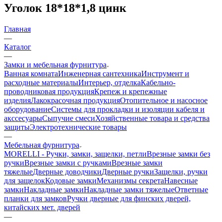
Уголок 18*18*1,8 цинк
Главная
—
Каталог
—
Замки и мебельная фурнитура
Ванная комната
Инженерная сантехника
Инструмент и
расходные материалы
Интерьер, отделка
Кабельно-
проводниковая продукция
Крепеж и крепежные
изделия
Лакокрасочная продукция
Отопительное и насосное
оборудование
Системы для прокладки и изоляции кабеля и
акссесуары
Сыпучие смеси
Хозяйственные товара и средства
защиты
Электротехнические товары
—
Мебельная фурнитура
MORELLI - Ручки, замки, защелки, петли
Врезные замки без
ручки
Врезные замки с ручками
Врезные замки
тяжелые
Дверные доводчики
Дверные ручки
Защелки, ручки
для защелок
Кодовые замки
Механизмы секрета
Навесные
замки
Накладные замки
Накладные замки тяжелые
Ответные
планки для замков
Ручки дверные для финских дверей,
китайских мет. дверей
—