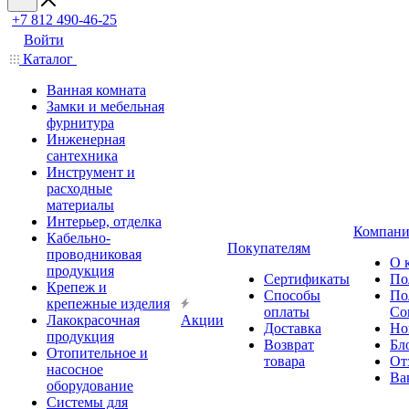
+7 812 490-46-25
Войти
Каталог
Ванная комната
Замки и мебельная
фурнитура
Инженерная
сантехника
Инструмент и
расходные
материалы
Интерьер, отделка
Компани
Кабельно-
Покупателям
проводниковая
О 
продукция
Сертификаты
По
Крепеж и
Способы
По
крепежные изделия
оплаты
Со
Лакокрасочная
Акции
Доставка
Но
продукция
Возврат
Бл
Отопительное и
товара
От
насосное
Ва
оборудование
Системы для