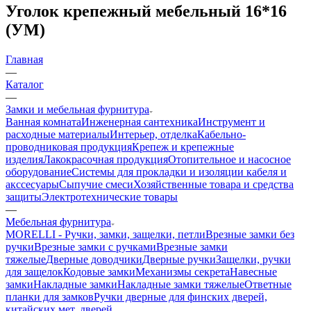
Уголок крепежный мебельный 16*16
(УМ)
Главная
—
Каталог
—
Замки и мебельная фурнитура
Ванная комната
Инженерная сантехника
Инструмент и
расходные материалы
Интерьер, отделка
Кабельно-
проводниковая продукция
Крепеж и крепежные
изделия
Лакокрасочная продукция
Отопительное и насосное
оборудование
Системы для прокладки и изоляции кабеля и
акссесуары
Сыпучие смеси
Хозяйственные товара и средства
защиты
Электротехнические товары
—
Мебельная фурнитура
MORELLI - Ручки, замки, защелки, петли
Врезные замки без
ручки
Врезные замки с ручками
Врезные замки
тяжелые
Дверные доводчики
Дверные ручки
Защелки, ручки
для защелок
Кодовые замки
Механизмы секрета
Навесные
замки
Накладные замки
Накладные замки тяжелые
Ответные
планки для замков
Ручки дверные для финских дверей,
китайских мет. дверей