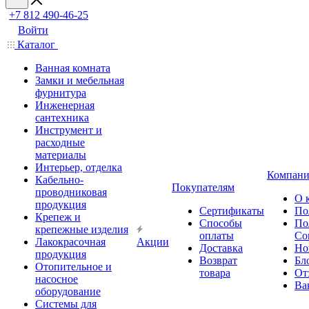
+7 812 490-46-25
Войти
Каталог
Ванная комната
Замки и мебельная
фурнитура
Инженерная
сантехника
Инструмент и
расходные
материалы
Интерьер, отделка
Компани
Кабельно-
Покупателям
проводниковая
О 
продукция
Сертификаты
По
Крепеж и
Способы
По
крепежные изделия
оплаты
Со
Лакокрасочная
Акции
Доставка
Но
продукция
Возврат
Бл
Отопительное и
товара
От
насосное
Ва
оборудование
Системы для