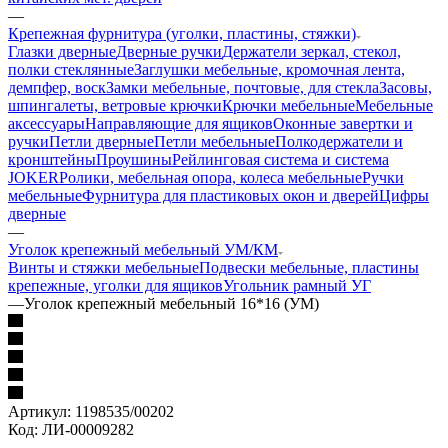
—
Крепежная фурнитура (уголки, пластины, стяжки)
Глазки дверные
Дверные ручки
Держатели зеркал, стекол,
полки стеклянные
Заглушки мебельные, кромочная лента,
демпфер, воск
Замки мебельные, почтовые, для стекла
Засовы,
шпингалеты, ветровые крючки
Крючки мебельные
Мебельные
аксессуары
Направляющие для ящиков
Оконные завертки и
ручки
Петли дверные
Петли мебельные
Полкодержатели и
кронштейны
Проушины
Рейлинговая система и система
JOKER
Ролики, мебельная опора, колеса мебельные
Ручки
мебельные
Фурнитура для пластиковых окон и дверей
Цифры
дверные
—
Уголок крепежный мебельный УМ/КМ
Винты и стяжки мебельные
Подвески мебельные, пластины
крепежные, уголки для ящиков
Угольник рамный УГ
—
Уголок крепежный мебельный 16*16 (УМ)
Артикул:
1198535/00202
Код:
ЛИ-00009282