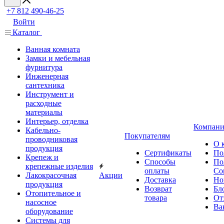
+7 812 490-46-25
Войти
Каталог
Ванная комната
Замки и мебельная
фурнитура
Инженерная
сантехника
Инструмент и
расходные
материалы
Интерьер, отделка
Компани
Кабельно-
Покупателям
проводниковая
О 
продукция
Сертификаты
По
Крепеж и
Способы
По
крепежные изделия
оплаты
Со
Лакокрасочная
Акции
Доставка
Но
продукция
Возврат
Бл
Отопительное и
товара
От
насосное
Ва
оборудование
Системы для