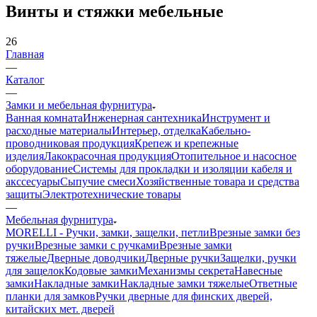
Винты и стяжки мебельные
26
Главная
—
Каталог
—
Замки и мебельная фурнитура
Ванная комната
Инженерная сантехника
Инструмент и
расходные материалы
Интерьер, отделка
Кабельно-
проводниковая продукция
Крепеж и крепежные
изделия
Лакокрасочная продукция
Отопительное и насосное
оборудование
Системы для прокладки и изоляции кабеля и
акссесуары
Сыпучие смеси
Хозяйственные товара и средства
защиты
Электротехнические товары
—
Мебельная фурнитура
MORELLI - Ручки, замки, защелки, петли
Врезные замки без
ручки
Врезные замки с ручками
Врезные замки
тяжелые
Дверные доводчики
Дверные ручки
Защелки, ручки
для защелок
Кодовые замки
Механизмы секрета
Навесные
замки
Накладные замки
Накладные замки тяжелые
Ответные
планки для замков
Ручки дверные для финских дверей,
китайских мет. дверей