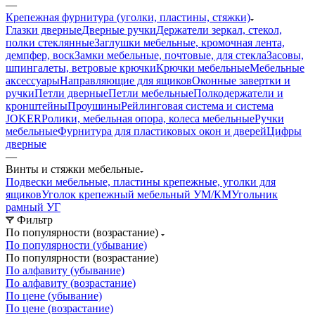
—
Крепежная фурнитура (уголки, пластины, стяжки)
Глазки дверные
Дверные ручки
Держатели зеркал, стекол,
полки стеклянные
Заглушки мебельные, кромочная лента,
демпфер, воск
Замки мебельные, почтовые, для стекла
Засовы,
шпингалеты, ветровые крючки
Крючки мебельные
Мебельные
аксессуары
Направляющие для ящиков
Оконные завертки и
ручки
Петли дверные
Петли мебельные
Полкодержатели и
кронштейны
Проушины
Рейлинговая система и система
JOKER
Ролики, мебельная опора, колеса мебельные
Ручки
мебельные
Фурнитура для пластиковых окон и дверей
Цифры
дверные
—
Винты и стяжки мебельные
Подвески мебельные, пластины крепежные, уголки для
ящиков
Уголок крепежный мебельный УМ/КМ
Угольник
рамный УГ
Фильтр
По популярности (возрастание)
По популярности (убывание)
По популярности (возрастание)
По алфавиту (убывание)
По алфавиту (возрастание)
По цене (убывание)
По цене (возрастание)