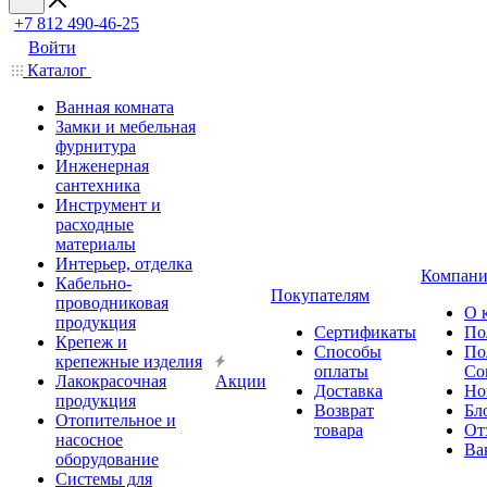
+7 812 490-46-25
Войти
Каталог
Ванная комната
Замки и мебельная
фурнитура
Инженерная
сантехника
Инструмент и
расходные
материалы
Интерьер, отделка
Компани
Кабельно-
Покупателям
проводниковая
О 
продукция
Сертификаты
По
Крепеж и
Способы
По
крепежные изделия
оплаты
Со
Лакокрасочная
Акции
Доставка
Но
продукция
Возврат
Бл
Отопительное и
товара
От
насосное
Ва
оборудование
Системы для