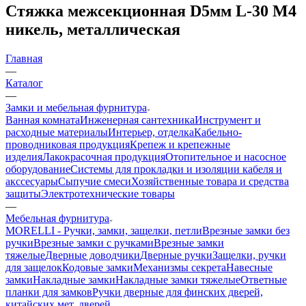
Стяжка межсекционная D5мм L-30 M4
никель, металлическая
Главная
—
Каталог
—
Замки и мебельная фурнитура
Ванная комната
Инженерная сантехника
Инструмент и
расходные материалы
Интерьер, отделка
Кабельно-
проводниковая продукция
Крепеж и крепежные
изделия
Лакокрасочная продукция
Отопительное и насосное
оборудование
Системы для прокладки и изоляции кабеля и
акссесуары
Сыпучие смеси
Хозяйственные товара и средства
защиты
Электротехнические товары
—
Мебельная фурнитура
MORELLI - Ручки, замки, защелки, петли
Врезные замки без
ручки
Врезные замки с ручками
Врезные замки
тяжелые
Дверные доводчики
Дверные ручки
Защелки, ручки
для защелок
Кодовые замки
Механизмы секрета
Навесные
замки
Накладные замки
Накладные замки тяжелые
Ответные
планки для замков
Ручки дверные для финских дверей,
китайских мет. дверей