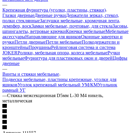
—
Крепежная фурнитура (уголки, пластины, стяжки)
Глазки дверные
Дверные ручки
Держатели зеркал, стекол,
полки стеклянные
Заглушки мебельные, кромочная лента,
демпфер, воск
Замки мебельные, почтовые, для стекла
Засовы,
шпингалеты, ветровые крючки
Крючки мебельные
Мебельные
аксессуары
Направляющие для ящиков
Оконные завертки и
ручки
Петли дверные
Петли мебельные
Полкодержатели и
кронштейны
Проушины
Рейлинговая система и система
JOKER
Ролики, мебельная опора, колеса мебельные
Ручки
мебельные
Фурнитура для пластиковых окон и дверей
Цифры
дверные
—
Винты и стяжки мебельные
Подвески мебельные, пластины крепежные, уголки для
ящиков
Уголок крепежный мебельный УМ/КМ
Угольник
рамный УГ
—
Стяжка межсекционная D5мм L-30 M4 никель,
металлическая
Артикул:
111557