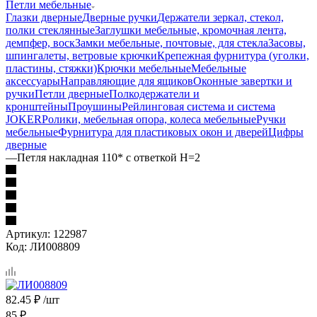
Петли мебельные
Глазки дверные
Дверные ручки
Держатели зеркал, стекол,
полки стеклянные
Заглушки мебельные, кромочная лента,
демпфер, воск
Замки мебельные, почтовые, для стекла
Засовы,
шпингалеты, ветровые крючки
Крепежная фурнитура (уголки,
пластины, стяжки)
Крючки мебельные
Мебельные
аксессуары
Направляющие для ящиков
Оконные завертки и
ручки
Петли дверные
Полкодержатели и
кронштейны
Проушины
Рейлинговая система и система
JOKER
Ролики, мебельная опора, колеса мебельные
Ручки
мебельные
Фурнитура для пластиковых окон и дверей
Цифры
дверные
—
Петля накладная 110* с ответкой H=2
Артикул:
122987
Код:
ЛИ008809
82.45
₽
/шт
85
₽