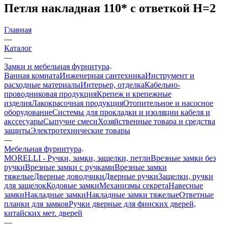
Петля накладная 110* с ответкой H=2
Главная
—
Каталог
—
Замки и мебельная фурнитура
Ванная комната
Инженерная сантехника
Инструмент и
расходные материалы
Интерьер, отделка
Кабельно-
проводниковая продукция
Крепеж и крепежные
изделия
Лакокрасочная продукция
Отопительное и насосное
оборудование
Системы для прокладки и изоляции кабеля и
акссесуары
Сыпучие смеси
Хозяйственные товара и средства
защиты
Электротехнические товары
—
Мебельная фурнитура
MORELLI - Ручки, замки, защелки, петли
Врезные замки без
ручки
Врезные замки с ручками
Врезные замки
тяжелые
Дверные доводчики
Дверные ручки
Защелки, ручки
для защелок
Кодовые замки
Механизмы секрета
Навесные
замки
Накладные замки
Накладные замки тяжелые
Ответные
планки для замков
Ручки дверные для финских дверей,
китайских мет. дверей
—