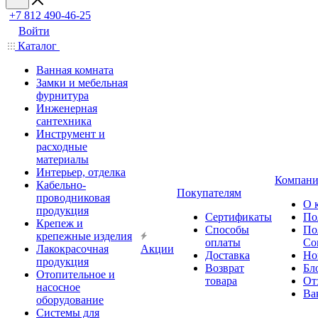
+7 812 490-46-25
Войти
Каталог
Ванная комната
Замки и мебельная
фурнитура
Инженерная
сантехника
Инструмент и
расходные
материалы
Интерьер, отделка
Компани
Кабельно-
Покупателям
проводниковая
О 
продукция
Сертификаты
По
Крепеж и
Способы
По
крепежные изделия
оплаты
Со
Лакокрасочная
Акции
Доставка
Но
продукция
Возврат
Бл
Отопительное и
товара
От
насосное
Ва
оборудование
Системы для