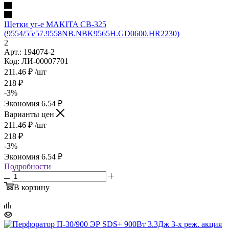
Щетки уг-е MAKITA СВ-325
(9554/55/57.9558NB.NBK9565H.GD0600.HR2230)
2
Арт.: 194074-2
Код: ЛИ-00007701
211.46
₽
/шт
218
₽
-
3
%
Экономия
6.54
₽
Варианты цен
211.46
₽
/шт
218
₽
-
3
%
Экономия
6.54
₽
Подробности
В корзину