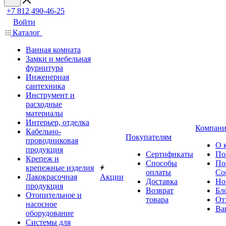
+7 812 490-46-25
Войти
Каталог
Ванная комната
Замки и мебельная
фурнитура
Инженерная
сантехника
Инструмент и
расходные
материалы
Интерьер, отделка
Компани
Кабельно-
Покупателям
проводниковая
О 
продукция
Сертификаты
По
Крепеж и
Способы
По
крепежные изделия
оплаты
Со
Лакокрасочная
Акции
Доставка
Но
продукция
Возврат
Бл
Отопительное и
товара
От
насосное
Ва
оборудование
Системы для