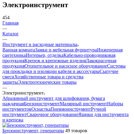
Электроинструмент
454
Главная
—
Каталог
—
Инструмент и расходные материалы
Ванная комната
Замки и мебельная фурнитура
Инженерная
сантехника
Интерьер, отделка
Кабельно-проводниковая
продукция
Крепеж и крепежные изделия
Лакокрасочная
продукция
Отопительное и насосное оборудование
Системы
для прокладки и изоляции кабеля и акссесуары
Сыпучие
смеси
Хозяйственные товара и средства
защиты
Электротехнические товары
—
Электроинструмент
Абразивный инструмент для шлифования, бумага
наждачная
Бензониструмент
Малярный инструмент
Наборы
инструментов
Оснастка
Пневмоинструмент
Ручной
инструмент
Сварочное оборудование
Ящики для инструмента
и крепежа
Бензоинструмент, генераторы
49 товаров