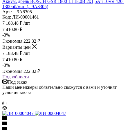
Аккум. дрель BOSCH GSR 1800-LI 18.0В 2х1,5Ач 10мм 420-
1300об/мин (...9A8305)
Арт.: ...9A8305
Код: ЛИ-00001461
7 188.48
₽
/шт
7 410.80
₽
-
3
%
Экономия
222.32
₽
Варианты цен
7 188.48
₽
/шт
7 410.80
₽
-
3
%
Экономия
222.32
₽
Подробности
Под заказ
Наши менеджеры обязательно свяжутся с вами и уточнят
условия заказа