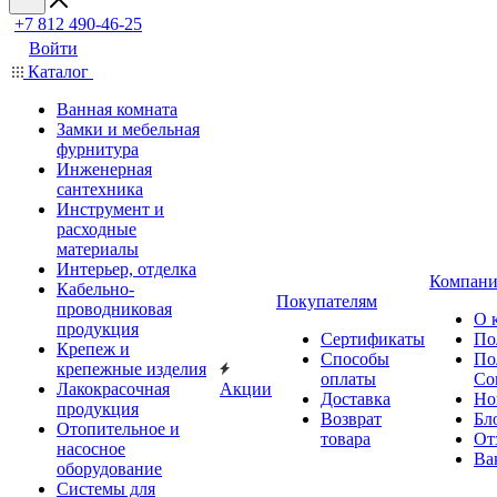
+7 812 490-46-25
Войти
Каталог
Ванная комната
Замки и мебельная
фурнитура
Инженерная
сантехника
Инструмент и
расходные
материалы
Интерьер, отделка
Компани
Кабельно-
Покупателям
проводниковая
О 
продукция
Сертификаты
По
Крепеж и
Способы
По
крепежные изделия
оплаты
Со
Лакокрасочная
Акции
Доставка
Но
продукция
Возврат
Бл
Отопительное и
товара
От
насосное
Ва
оборудование
Системы для