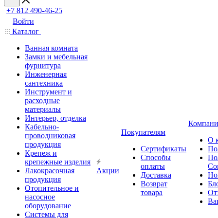
+7 812 490-46-25
Войти
Каталог
Ванная комната
Замки и мебельная
фурнитура
Инженерная
сантехника
Инструмент и
расходные
материалы
Интерьер, отделка
Компани
Кабельно-
Покупателям
проводниковая
О 
продукция
Сертификаты
По
Крепеж и
Способы
По
крепежные изделия
оплаты
Со
Лакокрасочная
Акции
Доставка
Но
продукция
Возврат
Бл
Отопительное и
товара
От
насосное
Ва
оборудование
Системы для