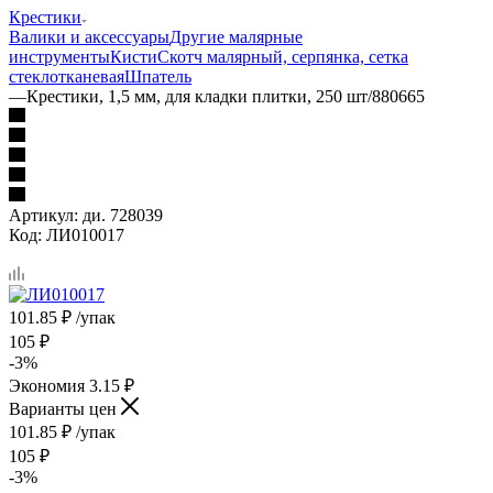
Крестики
Валики и аксессуары
Другие малярные
инструменты
Кисти
Скотч малярный, серпянка, сетка
стеклотканевая
Шпатель
—
Крестики, 1,5 мм, для кладки плитки, 250 шт/880665
Артикул:
ди. 728039
Код:
ЛИ010017
101.85
₽
/упак
105
₽
-
3
%
Экономия
3.15
₽
Варианты цен
101.85
₽
/упак
105
₽
-
3
%