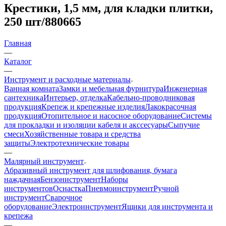
Крестики, 1,5 мм, для кладки плитки,
250 шт/880665
Главная
—
Каталог
—
Инструмент и расходные материалы
Ванная комната
Замки и мебельная фурнитура
Инженерная
сантехника
Интерьер, отделка
Кабельно-проводниковая
продукция
Крепеж и крепежные изделия
Лакокрасочная
продукция
Отопительное и насосное оборудование
Системы
для прокладки и изоляции кабеля и акссесуары
Сыпучие
смеси
Хозяйственные товара и средства
защиты
Электротехнические товары
—
Малярный инструмент
Абразивный инструмент для шлифования, бумага
наждачная
Бензониструмент
Наборы
инструментов
Оснастка
Пневмоинструмент
Ручной
инструмент
Сварочное
оборудование
Электроинструмент
Ящики для инструмента и
крепежа
—