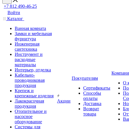
+7 812 490-46-25
Войти
Каталог
Ванная комната
Замки и мебельная
фурнитура
Инженерная
сантехника
Инструмент и
расходные
материалы
Интерьер, отделка
Компани
Кабельно-
Покупателям
проводниковая
О 
продукция
Сертификаты
По
Крепеж и
Способы
По
крепежные изделия
оплаты
Со
Лакокрасочная
Акции
Доставка
Но
продукция
Возврат
Бл
Отопительное и
товара
От
насосное
Ва
оборудование
Системы для