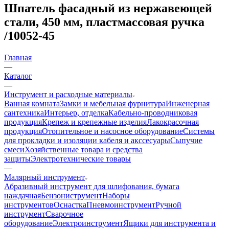
Шпатель фасадный из нержавеющей
стали, 450 мм, пластмассовая ручка
/10052-45
Главная
—
Каталог
—
Инструмент и расходные материалы
Ванная комната
Замки и мебельная фурнитура
Инженерная
сантехника
Интерьер, отделка
Кабельно-проводниковая
продукция
Крепеж и крепежные изделия
Лакокрасочная
продукция
Отопительное и насосное оборудование
Системы
для прокладки и изоляции кабеля и акссесуары
Сыпучие
смеси
Хозяйственные товара и средства
защиты
Электротехнические товары
—
Малярный инструмент
Абразивный инструмент для шлифования, бумага
наждачная
Бензониструмент
Наборы
инструментов
Оснастка
Пневмоинструмент
Ручной
инструмент
Сварочное
оборудование
Электроинструмент
Ящики для инструмента и