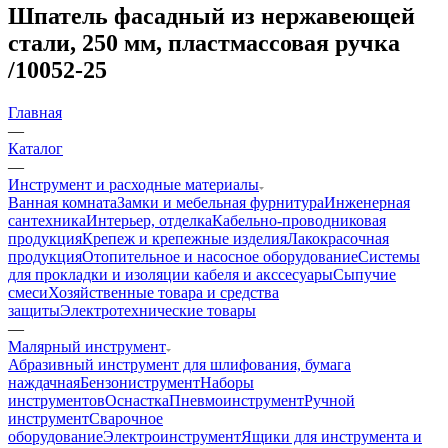
Шпатель фасадный из нержавеющей
стали, 250 мм, пластмассовая ручка
/10052-25
Главная
—
Каталог
—
Инструмент и расходные материалы
Ванная комната
Замки и мебельная фурнитура
Инженерная
сантехника
Интерьер, отделка
Кабельно-проводниковая
продукция
Крепеж и крепежные изделия
Лакокрасочная
продукция
Отопительное и насосное оборудование
Системы
для прокладки и изоляции кабеля и акссесуары
Сыпучие
смеси
Хозяйственные товара и средства
защиты
Электротехнические товары
—
Малярный инструмент
Абразивный инструмент для шлифования, бумага
наждачная
Бензониструмент
Наборы
инструментов
Оснастка
Пневмоинструмент
Ручной
инструмент
Сварочное
оборудование
Электроинструмент
Ящики для инструмента и