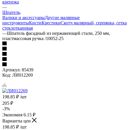
крепежа
—
Шпатель
Валики и аксессуары
Другие малярные
инструменты
Кисти
Крестики
Скотч малярный, серпянка, сетка
стеклотканевая
—
Шпатель фасадный из нержавеющей стали, 250 мм,
пластмассовая ручка /10052-25
Артикул:
85439
Код:
ЛИ012269
198.85
₽
/шт
205
₽
-
3
%
Экономия
6.15
₽
Варианты цен
198.85
₽
/шт