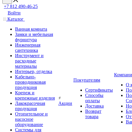
+7 812 490-46-25
Войти
Каталог
Ванная комната
Замки и мебельная
фурнитура
Инженерная
сантехника
Инструмент и
расходные
материалы
Интерьер, отделка
Компани
Кабельно-
Покупателям
проводниковая
О 
продукция
Сертификаты
По
Крепеж и
Способы
По
крепежные изделия
оплаты
Со
Лакокрасочная
Акции
Доставка
Но
продукция
Возврат
Бл
Отопительное и
товара
От
насосное
Ва
оборудование
Системы для