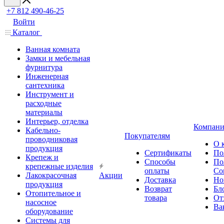
+7 812 490-46-25
Войти
Каталог
Ванная комната
Замки и мебельная
фурнитура
Инженерная
сантехника
Инструмент и
расходные
материалы
Интерьер, отделка
Компани
Кабельно-
Покупателям
проводниковая
О 
продукция
Сертификаты
По
Крепеж и
Способы
По
крепежные изделия
оплаты
Со
Лакокрасочная
Акции
Доставка
Но
продукция
Возврат
Бл
Отопительное и
товара
От
насосное
Ва
оборудование
Системы для