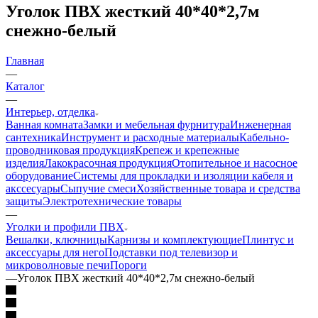
Уголок ПВХ жесткий 40*40*2,7м
снежно-белый
Главная
—
Каталог
—
Интерьер, отделка
Ванная комната
Замки и мебельная фурнитура
Инженерная
сантехника
Инструмент и расходные материалы
Кабельно-
проводниковая продукция
Крепеж и крепежные
изделия
Лакокрасочная продукция
Отопительное и насосное
оборудование
Системы для прокладки и изоляции кабеля и
акссесуары
Сыпучие смеси
Хозяйственные товара и средства
защиты
Электротехнические товары
—
Уголки и профили ПВХ
Вешалки, ключницы
Карнизы и комплектующие
Плинтус и
аксессуары для него
Подставки под телевизор и
микроволновые печи
Пороги
—
Уголок ПВХ жесткий 40*40*2,7м снежно-белый