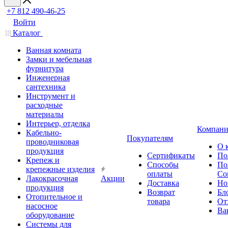
+7 812 490-46-25
Войти
Каталог
Ванная комната
Замки и мебельная
фурнитура
Инженерная
сантехника
Инструмент и
расходные
материалы
Интерьер, отделка
Компани
Кабельно-
Покупателям
проводниковая
О 
продукция
Сертификаты
По
Крепеж и
Способы
По
крепежные изделия
оплаты
Со
Лакокрасочная
Акции
Доставка
Но
продукция
Возврат
Бл
Отопительное и
товара
От
насосное
Ва
оборудование
Системы для