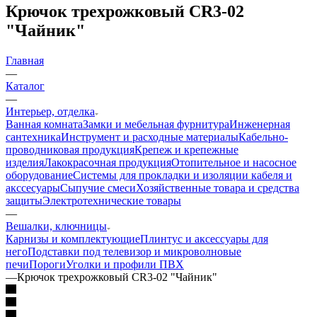
Крючок трехрожковый CR3-02
"Чайник"
Главная
—
Каталог
—
Интерьер, отделка
Ванная комната
Замки и мебельная фурнитура
Инженерная
сантехника
Инструмент и расходные материалы
Кабельно-
проводниковая продукция
Крепеж и крепежные
изделия
Лакокрасочная продукция
Отопительное и насосное
оборудование
Системы для прокладки и изоляции кабеля и
акссесуары
Сыпучие смеси
Хозяйственные товара и средства
защиты
Электротехнические товары
—
Вешалки, ключницы
Карнизы и комплектующие
Плинтус и аксессуары для
него
Подставки под телевизор и микроволновые
печи
Пороги
Уголки и профили ПВХ
—
Крючок трехрожковый CR3-02 "Чайник"