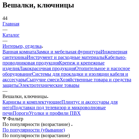
Вешалки, ключницы
44
Главная
—
Каталог
—
Интерьер, отделка
Ванная комната
Замки и мебельная фурнитура
Инженерная
сантехника
Инструмент и расходные материалы
Кабельно-
проводниковая продукция
Крепеж и крепежные
изделия
Лакокрасочная продукция
Отопительное и насосное
оборудование
Системы для прокладки и изоляции кабеля и
акссесуары
Сыпучие смеси
Хозяйственные товара и средства
защиты
Электротехнические товары
—
Вешалки, ключницы
Карнизы и комплектующие
Плинтус и аксессуары для
него
Подставки под телевизор и микроволновые
печи
Пороги
Уголки и профили ПВХ
Фильтр
По популярности (возрастание)
По популярности (убывание)
По популярности (возрастание)