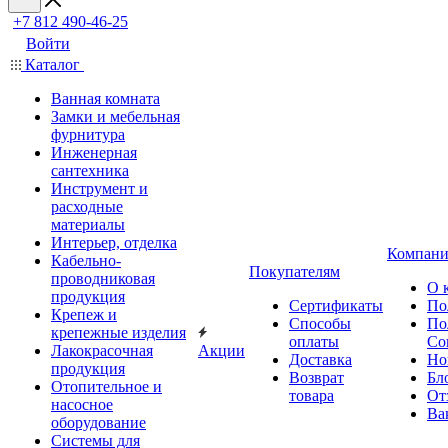
+7 812 490-46-25
Войти
Каталог
Ванная комната
Замки и мебельная
фурнитура
Инженерная
сантехника
Инструмент и
расходные
материалы
Интерьер, отделка
Компани
Кабельно-
Покупателям
проводниковая
О 
продукция
Сертификаты
По
Крепеж и
Способы
По
крепежные изделия
оплаты
Со
Лакокрасочная
Акции
Доставка
Но
продукция
Возврат
Бл
Отопительное и
товара
От
насосное
Ва
оборудование
Системы для