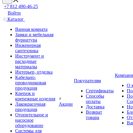
+7 812 490-46-25
Войти
Каталог
Ванная комната
Замки и мебельная
фурнитура
Инженерная
сантехника
Инструмент и
расходные
материалы
Интерьер, отделка
Компани
Кабельно-
Покупателям
проводниковая
О 
продукция
Сертификаты
По
Крепеж и
Способы
По
крепежные изделия
оплаты
Со
Лакокрасочная
Акции
Доставка
Но
продукция
Возврат
Бл
Отопительное и
товара
От
насосное
Ва
оборудование
Системы для