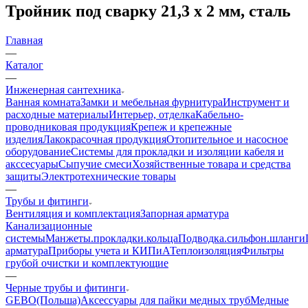
Тройник под сварку 21,3 х 2 мм, сталь
Главная
—
Каталог
—
Инженерная сантехника
Ванная комната
Замки и мебельная фурнитура
Инструмент и
расходные материалы
Интерьер, отделка
Кабельно-
проводниковая продукция
Крепеж и крепежные
изделия
Лакокрасочная продукция
Отопительное и насосное
оборудование
Системы для прокладки и изоляции кабеля и
акссесуары
Сыпучие смеси
Хозяйственные товара и средства
защиты
Электротехнические товары
—
Трубы и фитинги
Вентиляция и комплектация
Запорная арматура
Канализационные
системы
Манжеты.прокладки.кольца
Подводка.сильфон.шланги
арматура
Приборы учета и КИПиА
Теплоизоляция
Фильтры
грубой очистки и комплектующие
—
Черные трубы и фитинги
GEBO(Польша)
Аксессуары для пайки медных труб
Медные