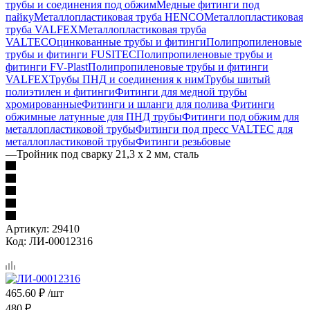
трубы и соединения под обжим
Медные фитинги под
пайку
Металлопластиковая труба HENCO
Металлопластиковая
труба VALFEX
Металлопластиковая труба
VALTEC
Оцинкованные трубы и фитинги
Полипропиленовые
трубы и фитинги FUSITEC
Полипропиленовые трубы и
фитинги FV-Plast
Полипропиленовые трубы и фитинги
VALFEX
Трубы ПНД и соединения к ним
Трубы шитый
полиэтилен и фитинги
Фитинги для медной трубы
хромированные
Фитинги и шланги для полива
Фитинги
обжимные латунные для ПНД трубы
Фитинги под обжим для
металлопластиковой трубы
Фитинги под пресс VALTEC для
металлопластиковой трубы
Фитинги резьбовые
—
Тройник под сварку 21,3 х 2 мм, сталь
Артикул:
29410
Код:
ЛИ-00012316
465.60
₽
/шт
480
₽