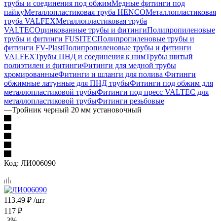
трубы и соединения под обжим
Медные фитинги под
пайку
Металлопластиковая труба HENCO
Металлопластиковая
труба VALFEX
Металлопластиковая труба
VALTEC
Оцинкованные трубы и фитинги
Полипропиленовые
трубы и фитинги FUSITEC
Полипропиленовые трубы и
фитинги FV-Plast
Полипропиленовые трубы и фитинги
VALFEX
Трубы ПНД и соединения к ним
Трубы шитый
полиэтилен и фитинги
Фитинги для медной трубы
хромированные
Фитинги и шланги для полива
Фитинги
обжимные латунные для ПНД трубы
Фитинги под обжим для
металлопластиковой трубы
Фитинги под пресс VALTEC для
металлопластиковой трубы
Фитинги резьбовые
—
Тройник черный 20 мм установочный
Код:
ЛИ006090
113.49
₽
/шт
117
₽
-
3
%