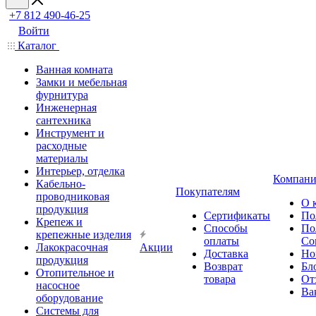
+7 812 490-46-25
Войти
Каталог
Ванная комната
Замки и мебельная
фурнитура
Инженерная
сантехника
Инструмент и
расходные
материалы
Интерьер, отделка
Компани
Кабельно-
Покупателям
проводниковая
О 
продукция
Сертификаты
По
Крепеж и
Способы
По
крепежные изделия
оплаты
Со
Лакокрасочная
Акции
Доставка
Но
продукция
Возврат
Бл
Отопительное и
товара
От
насосное
Ва
оборудование
Системы для