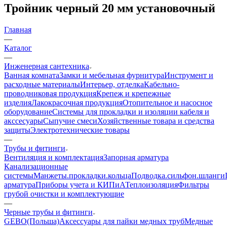
Тройник черный 20 мм установочный
Главная
—
Каталог
—
Инженерная сантехника
Ванная комната
Замки и мебельная фурнитура
Инструмент и
расходные материалы
Интерьер, отделка
Кабельно-
проводниковая продукция
Крепеж и крепежные
изделия
Лакокрасочная продукция
Отопительное и насосное
оборудование
Системы для прокладки и изоляции кабеля и
акссесуары
Сыпучие смеси
Хозяйственные товара и средства
защиты
Электротехнические товары
—
Трубы и фитинги
Вентиляция и комплектация
Запорная арматура
Канализационные
системы
Манжеты.прокладки.кольца
Подводка.сильфон.шланги
арматура
Приборы учета и КИПиА
Теплоизоляция
Фильтры
грубой очистки и комплектующие
—
Черные трубы и фитинги
GEBO(Польша)
Аксессуары для пайки медных труб
Медные