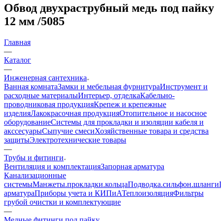
Обвод двухраструбный медь под пайку
12 мм /5085
Главная
—
Каталог
—
Инженерная сантехника
Ванная комната
Замки и мебельная фурнитура
Инструмент и
расходные материалы
Интерьер, отделка
Кабельно-
проводниковая продукция
Крепеж и крепежные
изделия
Лакокрасочная продукция
Отопительное и насосное
оборудование
Системы для прокладки и изоляции кабеля и
акссесуары
Сыпучие смеси
Хозяйственные товара и средства
защиты
Электротехнические товары
—
Трубы и фитинги
Вентиляция и комплектация
Запорная арматура
Канализационные
системы
Манжеты.прокладки.кольца
Подводка.сильфон.шланги
арматура
Приборы учета и КИПиА
Теплоизоляция
Фильтры
грубой очистки и комплектующие
—
Медные фитинги под пайку