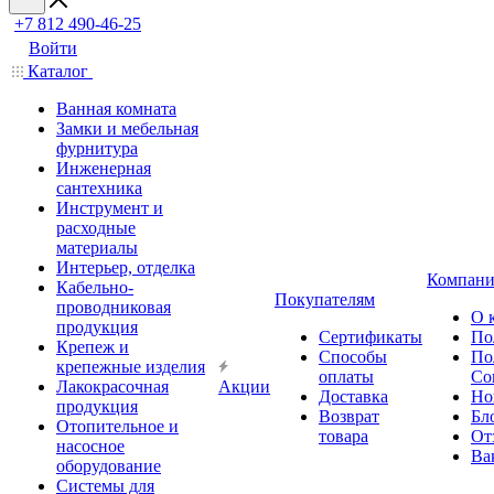
+7 812 490-46-25
Войти
Каталог
Ванная комната
Замки и мебельная
фурнитура
Инженерная
сантехника
Инструмент и
расходные
материалы
Интерьер, отделка
Компани
Кабельно-
Покупателям
проводниковая
О 
продукция
Сертификаты
По
Крепеж и
Способы
По
крепежные изделия
оплаты
Со
Лакокрасочная
Акции
Доставка
Но
продукция
Возврат
Бл
Отопительное и
товара
От
насосное
Ва
оборудование
Системы для