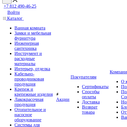
+7 812 490-46-25
Войти
Каталог
Ванная комната
Замки и мебельная
фурнитура
Инженерная
сантехника
Инструмент и
расходные
материалы
Интерьер, отделка
Компани
Кабельно-
Покупателям
проводниковая
О 
продукция
Сертификаты
По
Крепеж и
Способы
По
крепежные изделия
оплаты
Со
Лакокрасочная
Акции
Доставка
Но
продукция
Возврат
Бл
Отопительное и
товара
От
насосное
Ва
оборудование
Системы для