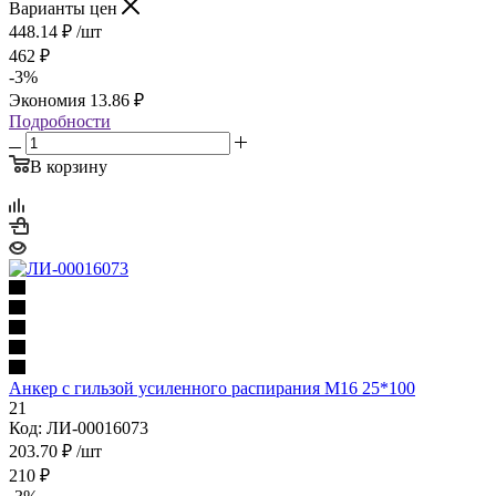
Варианты цен
448.14
₽
/шт
462
₽
-
3
%
Экономия
13.86
₽
Подробности
В корзину
Анкер с гильзой усиленного распирания М16 25*100
21
Код: ЛИ-00016073
203.70
₽
/шт
210
₽