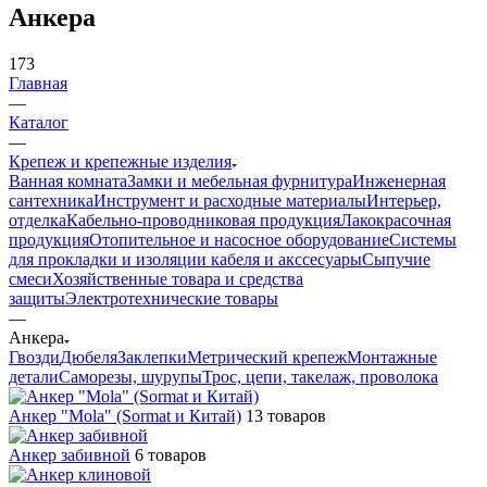
Анкера
173
Главная
—
Каталог
—
Крепеж и крепежные изделия
Ванная комната
Замки и мебельная фурнитура
Инженерная
сантехника
Инструмент и расходные материалы
Интерьер,
отделка
Кабельно-проводниковая продукция
Лакокрасочная
продукция
Отопительное и насосное оборудование
Системы
для прокладки и изоляции кабеля и акссесуары
Сыпучие
смеси
Хозяйственные товара и средства
защиты
Электротехнические товары
—
Анкера
Гвозди
Дюбеля
Заклепки
Метрический крепеж
Монтажные
детали
Саморезы, шурупы
Трос, цепи, такелаж, проволока
Анкер "Mola" (Sormat и Китай)
13 товаров
Анкер забивной
6 товаров