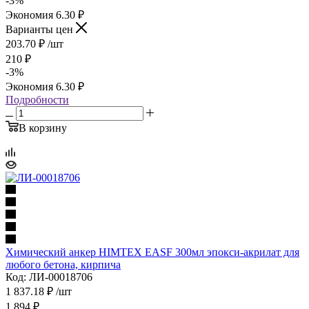
-
3
%
Экономия
6.30
₽
Варианты цен
203.70
₽
/шт
210
₽
-
3
%
Экономия
6.30
₽
Подробности
В корзину
Химический анкер HIMTEX EASF 300мл эпокси-акрилат для
любого бетона, кирпича
Код: ЛИ-00018706
1 837.18
₽
/шт
1 894
₽