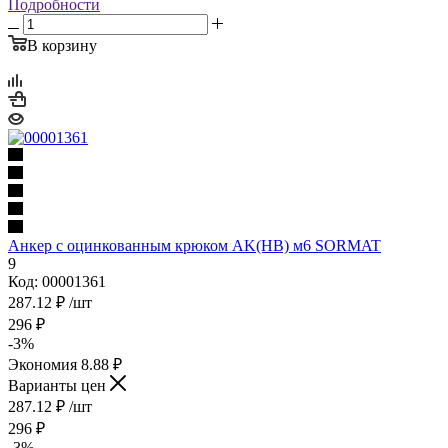
Подробности
В корзину
Анкер с оцинкованным крюком AK(HB) м6 SORMAT
9
Код: 00001361
287.12
₽
/шт
296
₽
-
3
%
Экономия
8.88
₽
Варианты цен
287.12
₽
/шт
296
₽
-
3
%