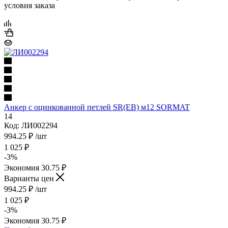
условия заказа
Анкер с оцинкованной петлей SR(EB) м12 SORMAT
14
Код: ЛИ002294
994.25
₽
/шт
1 025
₽
-
3
%
Экономия
30.75
₽
Варианты цен
994.25
₽
/шт
1 025
₽
-
3
%
Экономия
30.75
₽