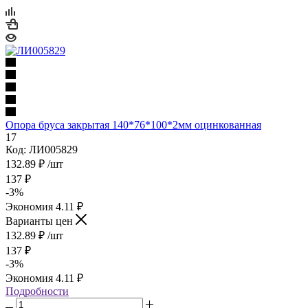
Опора бруса закрытая 140*76*100*2мм оцинкованная
17
Код: ЛИ005829
132.89
₽
/шт
137
₽
-
3
%
Экономия
4.11
₽
Варианты цен
132.89
₽
/шт
137
₽
-
3
%
Экономия
4.11
₽
Подробности