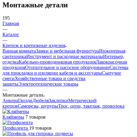
Монтажные детали
195
Главная
—
Каталог
—
Крепеж и крепежные изделия
Ванная комната
Замки и мебельная фурнитура
Инженерная
сантехника
Инструмент и расходные материалы
Интерьер,
отделка
Кабельно-проводниковая продукция
Лакокрасочная
продукция
Отопительное и насосное оборудование
Системы
для прокладки и изоляции кабеля и акссесуары
Сыпучие
смеси
Хозяйственные товара и средства
защиты
Электротехнические товары
—
Монтажные детали
Анкера
Гвозди
Дюбеля
Заклепки
Метрический
крепеж
Саморезы, шурупы
Трос, цепи, такелаж, проволока
Кляймеры
7 товаров
Перфолента
19 товаров