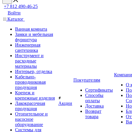
+7 812 490-46-25
Войти
Каталог
Ванная комната
Замки и мебельная
фурнитура
Инженерная
сантехника
Инструмент и
расходные
материалы
Интерьер, отделка
Компани
Кабельно-
Покупателям
проводниковая
О 
продукция
Сертификаты
По
Крепеж и
Способы
По
крепежные изделия
оплаты
Со
Лакокрасочная
Акции
Доставка
Но
продукция
Возврат
Бл
Отопительное и
товара
От
насосное
Ва
оборудование
Системы для