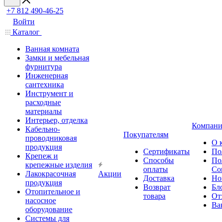
+7 812 490-46-25
Войти
Каталог
Ванная комната
Замки и мебельная
фурнитура
Инженерная
сантехника
Инструмент и
расходные
материалы
Интерьер, отделка
Компани
Кабельно-
Покупателям
проводниковая
О 
продукция
Сертификаты
По
Крепеж и
Способы
По
крепежные изделия
оплаты
Со
Лакокрасочная
Акции
Доставка
Но
продукция
Возврат
Бл
Отопительное и
товара
От
насосное
Ва
оборудование
Системы для