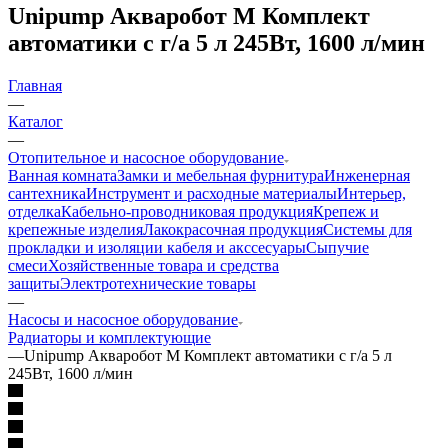
Unipump Акваробот М Комплект
автоматики с г/а 5 л 245Вт, 1600 л/мин
Главная
—
Каталог
—
Отопительное и насосное оборудование
Ванная комната
Замки и мебельная фурнитура
Инженерная
сантехника
Инструмент и расходные материалы
Интерьер,
отделка
Кабельно-проводниковая продукция
Крепеж и
крепежные изделия
Лакокрасочная продукция
Системы для
прокладки и изоляции кабеля и акссесуары
Сыпучие
смеси
Хозяйственные товара и средства
защиты
Электротехнические товары
—
Насосы и насосное оборудование
Радиаторы и комплектующие
—
Unipump Акваробот М Комплект автоматики с г/а 5 л
245Вт, 1600 л/мин