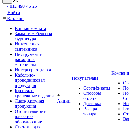
+7 812 490-46-25
Войти
Каталог
Ванная комната
Замки и мебельная
фурнитура
Инженерная
сантехника
Инструмент и
расходные
материалы
Интерьер, отделка
Компани
Кабельно-
Покупателям
проводниковая
О 
продукция
Сертификаты
По
Крепеж и
Способы
По
крепежные изделия
оплаты
Со
Лакокрасочная
Акции
Доставка
Но
продукция
Возврат
Бл
Отопительное и
товара
От
насосное
Ва
оборудование
Системы для