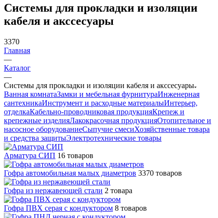
Системы для прокладки и изоляции
кабеля и акссесуары
3370
Главная
—
Каталог
—
Системы для прокладки и изоляции кабеля и акссесуары
Ванная комната
Замки и мебельная фурнитура
Инженерная
сантехника
Инструмент и расходные материалы
Интерьер,
отделка
Кабельно-проводниковая продукция
Крепеж и
крепежные изделия
Лакокрасочная продукция
Отопительное и
насосное оборудование
Сыпучие смеси
Хозяйственные товара
и средства защиты
Электротехнические товары
Арматура СИП
16 товаров
Гофра автомобильная малых диаметров
3370 товаров
Гофра из нержавеющей стали
2 товара
Гофра ПВХ серая с кондуктором
8 товаров