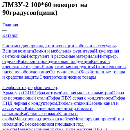
ЛМЗУ-2 100*60 поворот на
90градусов(цинк)
Главная
—
Каталог
—
Системы для прокладки и изоляции кабеля и акссесуары
Ванная комната
Замки и мебельная фурнитура
Инженерная
сантехника
Инструмент и расходные материалы
Интерьер,
отделка
Кабельно-проводниковая продукция
Крепеж и
крепежные изделия
Лакокрасочная продукция
Отопительное и
насосное оборудование
Сыпучие смеси
Хозяйственные товара
и средства защиты
Электротехнические товары
—
Перфолоток,перфошвеллер
Арматура СИП
Гофра автомобильная малых диаметров
Гофра
из нержавеющей стали
Гофра ПВХ серая с кондуктором
Гофра
ПНД черная с кондуктором
Дюбель-стяжки
Кабель-канал и
акссесуары
Кабельные наконечники,гильзы и
сальники
Кабельные стяжки
Клипсы и
скобы
Маркировка,протяжка кабеля
Металорукав простой и в
изоляции
Самоклеющиеся площадки под
хомуты
Термоусадочная трубка
Труба жесткая ПВХ и