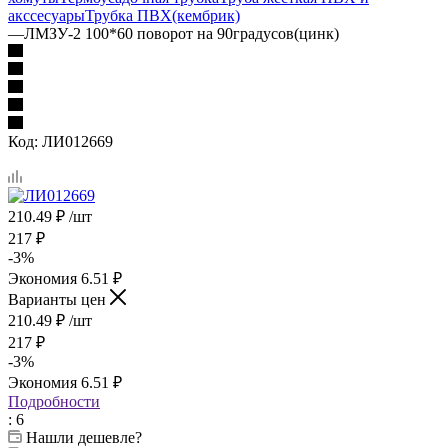
акссесуары
Трубка ПВХ(кембрик)
—
ЛМЗУ-2 100*60 поворот на 90градусов(цинк)
Код:
ЛИ012669
210.49
₽
/шт
217
₽
-
3
%
Экономия
6.51
₽
Варианты цен
210.49
₽
/шт
217
₽
-
3
%
Экономия
6.51
₽
Подробности
: 6
Нашли дешевле?