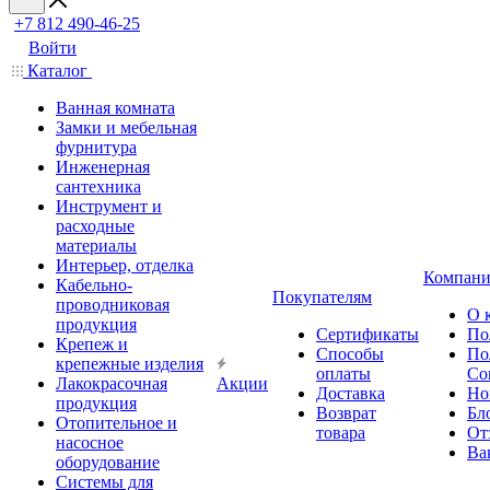
+7 812 490-46-25
Войти
Каталог
Ванная комната
Замки и мебельная
фурнитура
Инженерная
сантехника
Инструмент и
расходные
материалы
Интерьер, отделка
Компани
Кабельно-
Покупателям
проводниковая
О 
продукция
Сертификаты
По
Крепеж и
Способы
По
крепежные изделия
оплаты
Со
Лакокрасочная
Акции
Доставка
Но
продукция
Возврат
Бл
Отопительное и
товара
От
насосное
Ва
оборудование
Системы для