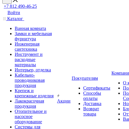
+7 812 490-46-25
Войти
Каталог
Ванная комната
Замки и мебельная
фурнитура
Инженерная
сантехника
Инструмент и
расходные
материалы
Интерьер, отделка
Компани
Кабельно-
Покупателям
проводниковая
О 
продукция
Сертификаты
По
Крепеж и
Способы
По
крепежные изделия
оплаты
Со
Лакокрасочная
Акции
Доставка
Но
продукция
Возврат
Бл
Отопительное и
товара
От
насосное
Ва
оборудование
Системы для