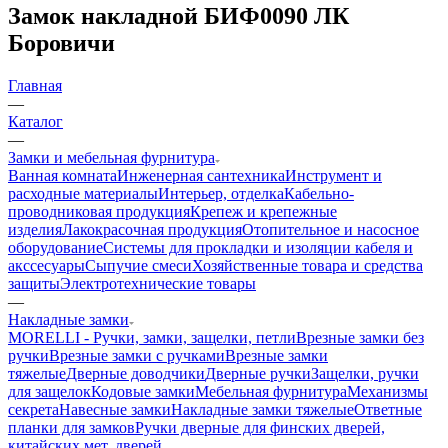
Замок накладной БИФ0090 ЛК
Боровичи
Главная
—
Каталог
—
Замки и мебельная фурнитура
Ванная комната
Инженерная сантехника
Инструмент и
расходные материалы
Интерьер, отделка
Кабельно-
проводниковая продукция
Крепеж и крепежные
изделия
Лакокрасочная продукция
Отопительное и насосное
оборудование
Системы для прокладки и изоляции кабеля и
акссесуары
Сыпучие смеси
Хозяйственные товара и средства
защиты
Электротехнические товары
—
Накладные замки
MORELLI - Ручки, замки, защелки, петли
Врезные замки без
ручки
Врезные замки с ручками
Врезные замки
тяжелые
Дверные доводчики
Дверные ручки
Защелки, ручки
для защелок
Кодовые замки
Мебельная фурнитура
Механизмы
секрета
Навесные замки
Накладные замки тяжелые
Ответные
планки для замков
Ручки дверные для финских дверей,
китайских мет. дверей