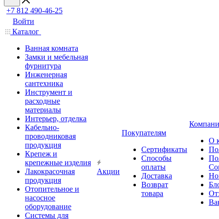
+7 812 490-46-25
Войти
Каталог
Ванная комната
Замки и мебельная
фурнитура
Инженерная
сантехника
Инструмент и
расходные
материалы
Интерьер, отделка
Компани
Кабельно-
Покупателям
проводниковая
О 
продукция
Сертификаты
По
Крепеж и
Способы
По
крепежные изделия
оплаты
Со
Лакокрасочная
Акции
Доставка
Но
продукция
Возврат
Бл
Отопительное и
товара
От
насосное
Ва
оборудование
Системы для