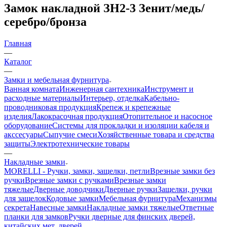
Замок накладной ЗН2-3 Зенит/медь/
серебро/бронза
Главная
—
Каталог
—
Замки и мебельная фурнитура
Ванная комната
Инженерная сантехника
Инструмент и
расходные материалы
Интерьер, отделка
Кабельно-
проводниковая продукция
Крепеж и крепежные
изделия
Лакокрасочная продукция
Отопительное и насосное
оборудование
Системы для прокладки и изоляции кабеля и
акссесуары
Сыпучие смеси
Хозяйственные товара и средства
защиты
Электротехнические товары
—
Накладные замки
MORELLI - Ручки, замки, защелки, петли
Врезные замки без
ручки
Врезные замки с ручками
Врезные замки
тяжелые
Дверные доводчики
Дверные ручки
Защелки, ручки
для защелок
Кодовые замки
Мебельная фурнитура
Механизмы
секрета
Навесные замки
Накладные замки тяжелые
Ответные
планки для замков
Ручки дверные для финских дверей,
китайских мет. дверей