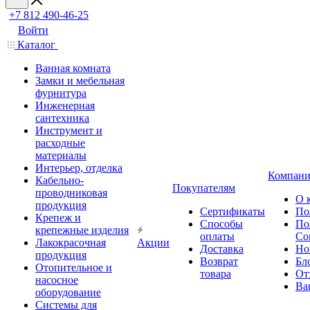
+7 812 490-46-25
Войти
Каталог
Ванная комната
Замки и мебельная
фурнитура
Инженерная
сантехника
Инструмент и
расходные
материалы
Интерьер, отделка
Компани
Кабельно-
Покупателям
проводниковая
О 
продукция
Сертификаты
По
Крепеж и
Способы
По
крепежные изделия
оплаты
Со
Лакокрасочная
Акции
Доставка
Но
продукция
Возврат
Бл
Отопительное и
товара
От
насосное
Ва
оборудование
Системы для