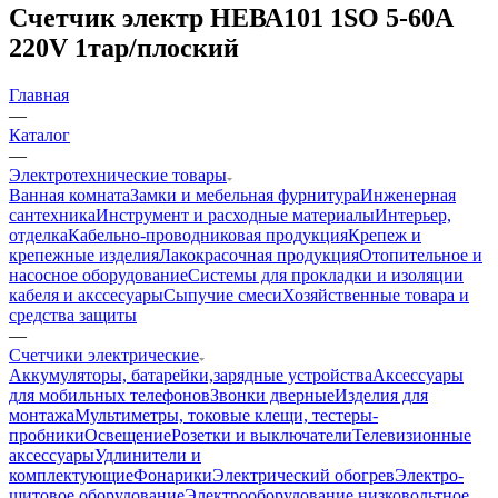
Счетчик электр НЕВА101 1SO 5-60А
220V 1тар/плоский
Главная
—
Каталог
—
Электротехнические товары
Ванная комната
Замки и мебельная фурнитура
Инженерная
сантехника
Инструмент и расходные материалы
Интерьер,
отделка
Кабельно-проводниковая продукция
Крепеж и
крепежные изделия
Лакокрасочная продукция
Отопительное и
насосное оборудование
Системы для прокладки и изоляции
кабеля и акссесуары
Сыпучие смеси
Хозяйственные товара и
средства защиты
—
Счетчики электрические
Аккумуляторы, батарейки,зарядные устройства
Аксессуары
для мобильных телефонов
Звонки дверные
Изделия для
монтажа
Мультиметры, токовые клещи, тестеры-
пробники
Освещение
Розетки и выключатели
Телевизионные
аксессуары
Удлинители и
комплектующие
Фонарики
Электрический обогрев
Электро-
щитовое оборудование
Электрооборудование низковольтное