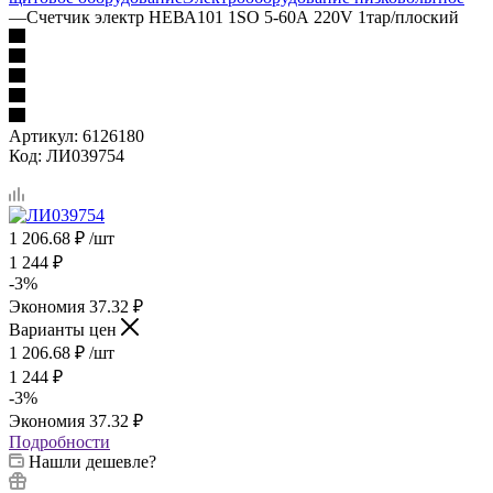
—
Счетчик электр НЕВА101 1SO 5-60А 220V 1тар/плоский
Артикул:
6126180
Код:
ЛИ039754
1 206.68
₽
/шт
1 244
₽
-
3
%
Экономия
37.32
₽
Варианты цен
1 206.68
₽
/шт
1 244
₽
-
3
%
Экономия
37.32
₽
Подробности
Нашли дешевле?