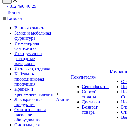
+7 812 490-46-25
Войти
Каталог
Ванная комната
Замки и мебельная
фурнитура
Инженерная
сантехника
Инструмент и
расходные
материалы
Интерьер, отделка
Компани
Кабельно-
Покупателям
проводниковая
О 
продукция
Сертификаты
По
Крепеж и
Способы
По
крепежные изделия
оплаты
Со
Лакокрасочная
Акции
Доставка
Но
продукция
Возврат
Бл
Отопительное и
товара
От
насосное
Ва
оборудование
Системы для