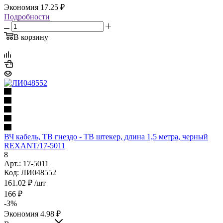
Экономия
17.25
₽
Подробности
В корзину
ВЧ кабель, ТВ гнездо - ТВ штекер, длина 1,5 метра, чeрный
REXANT/17-5011
8
Арт.: 17-5011
Код: ЛИ048552
161.02
₽
/шт
166
₽
-
3
%
Экономия
4.98
₽