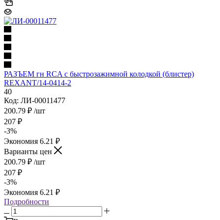
РАЗЪЕМ гн RCA с быстрозажимной колодкой (блистер)
REXANT/14-0414-2
40
Код: ЛИ-00011477
200.79
₽
/шт
207
₽
-
3
%
Экономия
6.21
₽
Варианты цен
200.79
₽
/шт
207
₽
-
3
%
Экономия
6.21
₽
Подробности