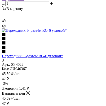
В корзину
Переходник: F-разъём RG-6 угловой*
3
Арт.: 05-4022
Код: ЛИ040367
45.59
₽
/шт
47
₽
-
3
%
Экономия
1.41
₽
Варианты цен
45.59
₽
/шт
47
₽