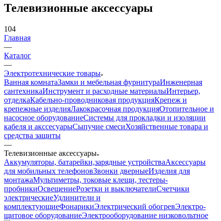
Телевизионные аксессуары
104
Главная
—
Каталог
—
Электротехнические товары
Ванная комната
Замки и мебельная фурнитура
Инженерная
сантехника
Инструмент и расходные материалы
Интерьер,
отделка
Кабельно-проводниковая продукция
Крепеж и
крепежные изделия
Лакокрасочная продукция
Отопительное и
насосное оборудование
Системы для прокладки и изоляции
кабеля и акссесуары
Сыпучие смеси
Хозяйственные товара и
средства защиты
—
Телевизионные аксессуары
Аккумуляторы, батарейки,зарядные устройства
Аксессуары
для мобильных телефонов
Звонки дверные
Изделия для
монтажа
Мультиметры, токовые клещи, тестеры-
пробники
Освещение
Розетки и выключатели
Счетчики
электрические
Удлинители и
комплектующие
Фонарики
Электрический обогрев
Электро-
щитовое оборудование
Электрооборудование низковольтное