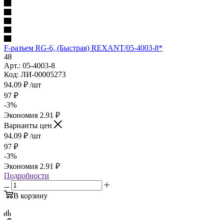
F-разъем RG-6, (Быстрая) REXANT/05-4003-8*
48
Арт.: 05-4003-8
Код: ЛИ-00005273
94.09
₽
/шт
97
₽
-
3
%
Экономия
2.91
₽
Варианты цен
94.09
₽
/шт
97
₽
-
3
%
Экономия
2.91
₽
Подробности
В корзину