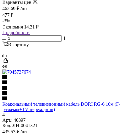
Варианты цен
462.69
₽
/шт
477
₽
-
3
%
Экономия
14.31
₽
Подробности
В корзину
Коаксиальный телевизионный кабель DORI RG-6 10м (F-
разъемы+TV-переходник)
4
Арт.: 40897
Код: ЛИ-0041321
435.53
₽
/шт