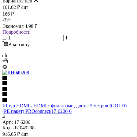
Варианты цен
161.02
₽
/шт
166
₽
-
3
%
Экономия
4.98
₽
Подробности
В корзину
Шнур HDMI - HDMI с фильтрами, длина 5 метров (GOLD)
(PE пакет) PROconnect/17-6206-6
4
Арт.: 17-6206
Код: ЛИ049208
916.65
₽
/шт