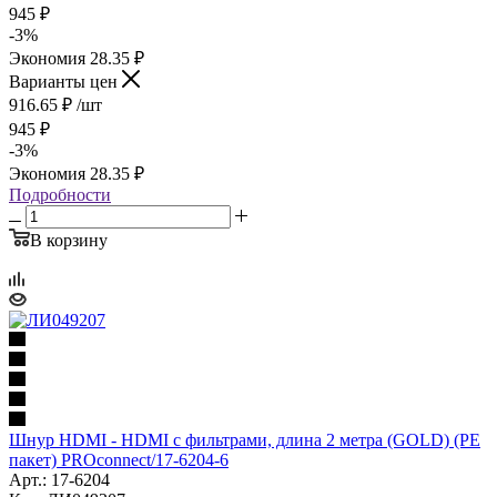
945
₽
-
3
%
Экономия
28.35
₽
Варианты цен
916.65
₽
/шт
945
₽
-
3
%
Экономия
28.35
₽
Подробности
В корзину
Шнур HDMI - HDMI с фильтрами, длина 2 метра (GOLD) (PE
пакет) PROconnect/17-6204-6
Арт.: 17-6204