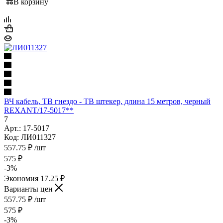
В корзину
ВЧ кабель, ТВ гнездо - ТВ штекер, длина 15 метров, чeрный
REXANT/17-5017**
7
Арт.: 17-5017
Код: ЛИ011327
557.75
₽
/шт
575
₽
-
3
%
Экономия
17.25
₽
Варианты цен
557.75
₽
/шт
575
₽
-
3
%