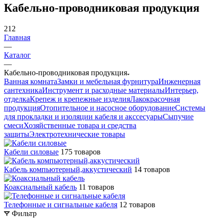
Кабельно-проводниковая продукция
212
Главная
—
Каталог
—
Кабельно-проводниковая продукция
Ванная комната
Замки и мебельная фурнитура
Инженерная
сантехника
Инструмент и расходные материалы
Интерьер,
отделка
Крепеж и крепежные изделия
Лакокрасочная
продукция
Отопительное и насосное оборудование
Системы
для прокладки и изоляции кабеля и акссесуары
Сыпучие
смеси
Хозяйственные товара и средства
защиты
Электротехнические товары
Кабели силовые
175 товаров
Кабель компьютерный,аккустический
14 товаров
Коаксиальный кабель
11 товаров
Телефонные и сигнальные кабеля
12 товаров
Фильтр