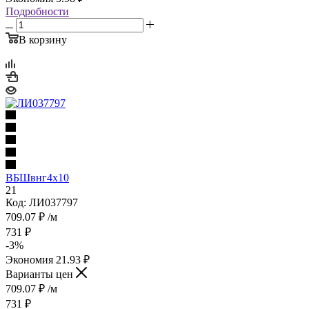
Подробности
В корзину
ВБШвнг4х10
21
Код: ЛИ037797
709.07
₽
/м
731
₽
-
3
%
Экономия
21.93
₽
Варианты цен
709.07
₽
/м
731
₽