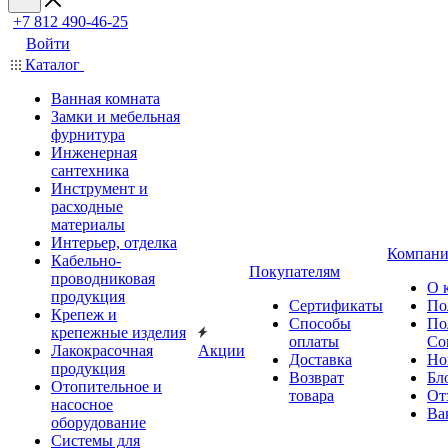
+7 812 490-46-25
Войти
Каталог
Ванная комната
Замки и мебельная
фурнитура
Инженерная
сантехника
Инструмент и
расходные
материалы
Интерьер, отделка
Компани
Кабельно-
Покупателям
проводниковая
О 
продукция
Сертификаты
По
Крепеж и
Способы
По
крепежные изделия
оплаты
Со
Лакокрасочная
Акции
Доставка
Но
продукция
Возврат
Бл
Отопительное и
товара
От
насосное
Ва
оборудование
Системы для