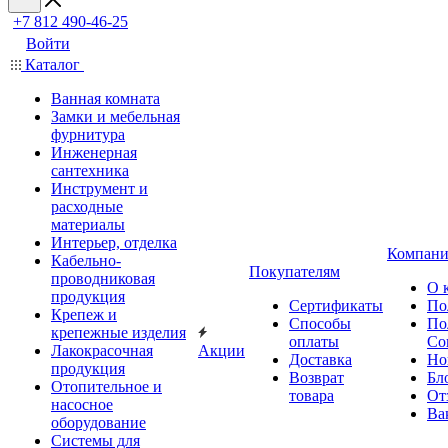
+7 812 490-46-25
Войти
Каталог
Ванная комната
Замки и мебельная
фурнитура
Инженерная
сантехника
Инструмент и
расходные
материалы
Интерьер, отделка
Компани
Кабельно-
Покупателям
проводниковая
О 
продукция
Сертификаты
По
Крепеж и
Способы
По
крепежные изделия
оплаты
Со
Лакокрасочная
Акции
Доставка
Но
продукция
Возврат
Бл
Отопительное и
товара
От
насосное
Ва
оборудование
Системы для