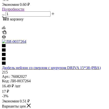
Экономия
0.60
₽
Подробности
В корзину
Дюбель нейлон со сверлом с шурупом DRIVA 15*38 (РВА)
215
Арт.: 76082027
Код: ЛИ-0037264
16.49
₽
/шт
17
₽
-
3
%
Экономия
0.51
₽
Варианты цен