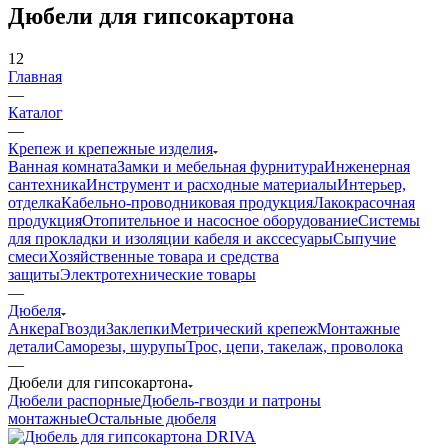
Дюбели для гипсокартона
12
Главная
—
Каталог
—
Крепеж и крепежные изделия
Ванная комната
Замки и мебельная фурнитура
Инженерная
сантехника
Инструмент и расходные материалы
Интерьер,
отделка
Кабельно-проводниковая продукция
Лакокрасочная
продукция
Отопительное и насосное оборудование
Системы
для прокладки и изоляции кабеля и акссесуары
Сыпучие
смеси
Хозяйственные товара и средства
защиты
Электротехнические товары
—
Дюбеля
Анкера
Гвозди
Заклепки
Метрический крепеж
Монтажные
детали
Саморезы, шурупы
Трос, цепи, такелаж, проволока
—
Дюбели для гипсокартона
Дюбели распорные
Дюбель-гвозди и патроны
монтажные
Остальные дюбеля