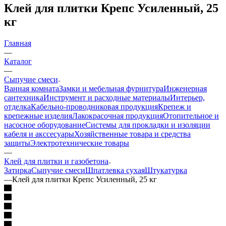
Клей для плитки Крепс Усиленный, 25
кг
Главная
—
Каталог
—
Сыпучие смеси
Ванная комната
Замки и мебельная фурнитура
Инженерная
сантехника
Инструмент и расходные материалы
Интерьер,
отделка
Кабельно-проводниковая продукция
Крепеж и
крепежные изделия
Лакокрасочная продукция
Отопительное и
насосное оборудование
Системы для прокладки и изоляции
кабеля и акссесуары
Хозяйственные товара и средства
защиты
Электротехнические товары
—
Клей для плитки и газобетона
Затирка
Сыпучие смеси
Шпатлевка сухая
Штукатурка
—
Клей для плитки Крепс Усиленный, 25 кг