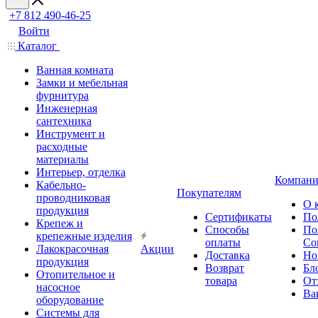
+7 812 490-46-25
Войти
Каталог
Ванная комната
Замки и мебельная
фурнитура
Инженерная
сантехника
Инструмент и
расходные
материалы
Интерьер, отделка
Компани
Кабельно-
Покупателям
проводниковая
О 
продукция
Сертификаты
По
Крепеж и
Способы
По
крепежные изделия
оплаты
Со
Лакокрасочная
Акции
Доставка
Но
продукция
Возврат
Бл
Отопительное и
товара
От
насосное
Ва
оборудование
Системы для