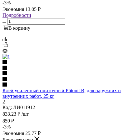
-
3
%
Экономия
13.05
₽
Подробности
В корзину
Клей усиленный плиточный Plitonit В, для наружних и
внутренних работ, 25 кг
2
Код: ЛИ011912
833.23
₽
/шт
859
₽
-
3
%
Экономия
25.77
₽
Варианты цен