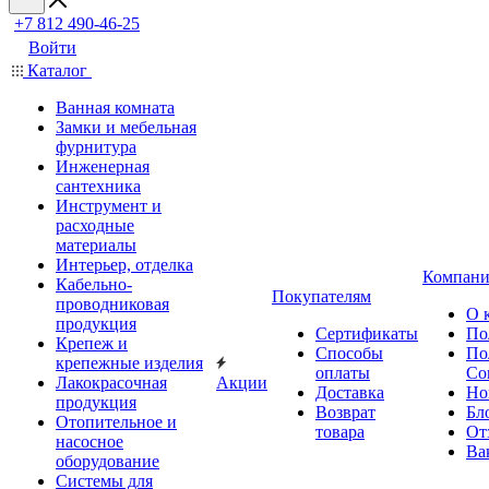
+7 812 490-46-25
Войти
Каталог
Ванная комната
Замки и мебельная
фурнитура
Инженерная
сантехника
Инструмент и
расходные
материалы
Интерьер, отделка
Компани
Кабельно-
Покупателям
проводниковая
О 
продукция
Сертификаты
По
Крепеж и
Способы
По
крепежные изделия
оплаты
Со
Лакокрасочная
Акции
Доставка
Но
продукция
Возврат
Бл
Отопительное и
товара
От
насосное
Ва
оборудование
Системы для