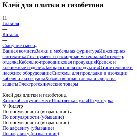
Клей для плитки и газобетона
11
Главная
—
Каталог
—
Сыпучие смеси
Ванная комната
Замки и мебельная фурнитура
Инженерная
сантехника
Инструмент и расходные материалы
Интерьер,
отделка
Кабельно-проводниковая продукция
Крепеж и
крепежные изделия
Лакокрасочная продукция
Отопительное и
насосное оборудование
Системы для прокладки и изоляции
кабеля и акссесуары
Хозяйственные товара и средства
защиты
Электротехнические товары
—
Клей для плитки и газобетона
Затирка
Сыпучие смеси
Шпатлевка сухая
Штукатурка
Фильтр
По популярности (возрастание)
По популярности (убывание)
По популярности (возрастание)
По алфавиту (убывание)
По алфавиту (возрастание)