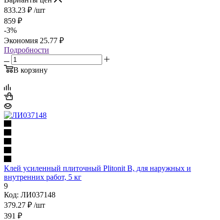
833.23
₽
/шт
859
₽
-
3
%
Экономия
25.77
₽
Подробности
В корзину
Клей усиленный плиточный Plitonit В, для наружных и
внутренних работ, 5 кг
9
Код: ЛИ037148
379.27
₽
/шт
391
₽