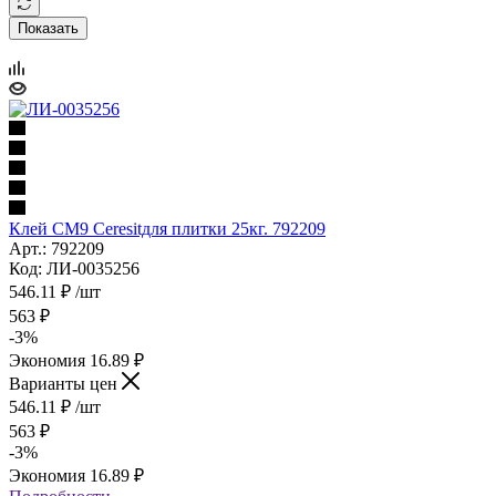
Показать
Клей CM9 Ceresitдля плитки 25кг. 792209
Арт.: 792209
Код: ЛИ-0035256
546.11
₽
/шт
563
₽
-
3
%
Экономия
16.89
₽
Варианты цен
546.11
₽
/шт
563
₽
-
3
%
Экономия
16.89
₽