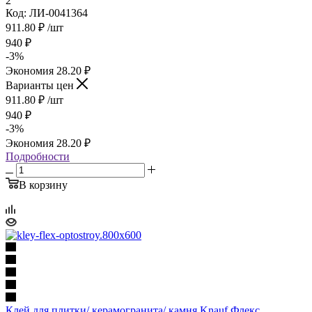
2
Код: ЛИ-0041364
911.80
₽
/шт
940
₽
-
3
%
Экономия
28.20
₽
Варианты цен
911.80
₽
/шт
940
₽
-
3
%
Экономия
28.20
₽
Подробности
В корзину
Клей для плитки/ керамогранита/ камня Knauf Флекс