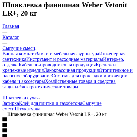
Шпаклевка финишная Weber Vetonit
LR+, 20 кг
Главная
—
Каталог
—
Сыпучие смеси
Ванная комната
Замки и мебельная фурнитура
Инженерная
сантехника
Инструмент и расходные материалы
Интерьер,
отделка
Кабельно-проводниковая продукция
Крепеж и
крепежные изделия
Лакокрасочная продукция
Отопительное и
насосное оборудование
Системы для прокладки и изоляции
кабеля и акссесуары
Хозяйственные товара и средства
защиты
Электротехнические товары
—
Шпатлевка сухая
Затирка
Клей для плитки и газобетона
Сыпучие
смеси
Штукатурка
—
Шпаклевка финишная Weber Vetonit LR+, 20 кг