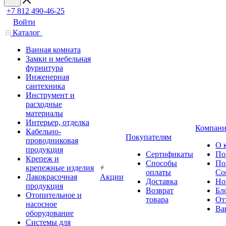
+7 812 490-46-25
Войти
Каталог
Ванная комната
Замки и мебельная
фурнитура
Инженерная
сантехника
Инструмент и
расходные
материалы
Интерьер, отделка
Компани
Кабельно-
Покупателям
проводниковая
О 
продукция
Сертификаты
По
Крепеж и
Способы
По
крепежные изделия
оплаты
Со
Лакокрасочная
Акции
Доставка
Но
продукция
Возврат
Бл
Отопительное и
товара
От
насосное
Ва
оборудование
Системы для