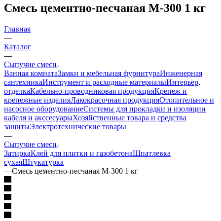
Смесь цементно-песчаная М-300 1 кг
Главная
—
Каталог
—
Сыпучие смеси
Ванная комната
Замки и мебельная фурнитура
Инженерная
сантехника
Инструмент и расходные материалы
Интерьер,
отделка
Кабельно-проводниковая продукция
Крепеж и
крепежные изделия
Лакокрасочная продукция
Отопительное и
насосное оборудование
Системы для прокладки и изоляции
кабеля и акссесуары
Хозяйственные товара и средства
защиты
Электротехнические товары
—
Сыпучие смеси
Затирка
Клей для плитки и газобетона
Шпатлевка
сухая
Штукатурка
—
Смесь цементно-песчаная М-300 1 кг