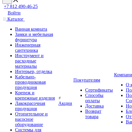
+7 812 490-46-25
Войти
Каталог
Ванная комната
Замки и мебельная
фурнитура
Инженерная
сантехника
Инструмент и
расходные
материалы
Интерьер, отделка
Компани
Кабельно-
Покупателям
проводниковая
О 
продукция
Сертификаты
По
Крепеж и
Способы
По
крепежные изделия
оплаты
Со
Лакокрасочная
Акции
Доставка
Но
продукция
Возврат
Бл
Отопительное и
товара
От
насосное
Ва
оборудование
Системы для