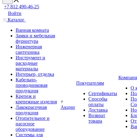
+7 812 490-46-25
Войти
Каталог
Ванная комната
Замки и мебельная
фурнитура
Инженерная
сантехника
Инструмент и
расходные
материалы
Интерьер, отделка
Компани
Кабельно-
Покупателям
проводниковая
О 
продукция
Сертификаты
По
Крепеж и
Способы
По
крепежные изделия
оплаты
Со
Лакокрасочная
Акции
Доставка
Но
продукция
Возврат
Бл
Отопительное и
товара
От
насосное
Ва
оборудование
Системы для