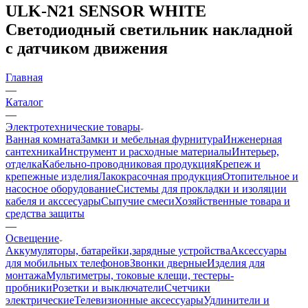
ULK-N21 SENSOR WHITE
Светодиодный светильник накладной
с датчиком движения
Главная
—
Каталог
—
Электротехнические товары
Ванная комната
Замки и мебельная фурнитура
Инженерная
сантехника
Инструмент и расходные материалы
Интерьер,
отделка
Кабельно-проводниковая продукция
Крепеж и
крепежные изделия
Лакокрасочная продукция
Отопительное и
насосное оборудование
Системы для прокладки и изоляции
кабеля и акссесуары
Сыпучие смеси
Хозяйственные товара и
средства защиты
—
Освещение
Аккумуляторы, батарейки,зарядные устройства
Аксессуары
для мобильных телефонов
Звонки дверные
Изделия для
монтажа
Мультиметры, токовые клещи, тестеры-
пробники
Розетки и выключатели
Счетчики
электрические
Телевизионные аксессуары
Удлинители и