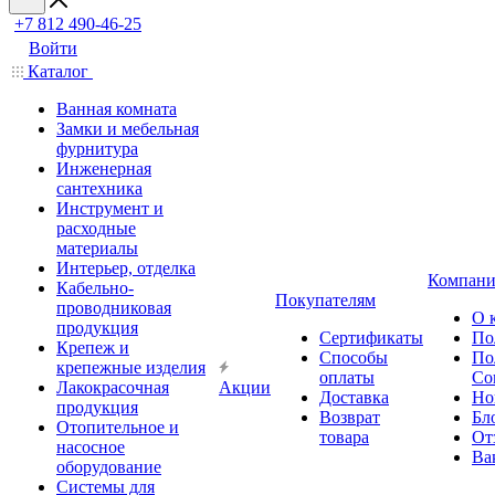
+7 812 490-46-25
Войти
Каталог
Ванная комната
Замки и мебельная
фурнитура
Инженерная
сантехника
Инструмент и
расходные
материалы
Интерьер, отделка
Компани
Кабельно-
Покупателям
проводниковая
О 
продукция
Сертификаты
По
Крепеж и
Способы
По
крепежные изделия
оплаты
Со
Лакокрасочная
Акции
Доставка
Но
продукция
Возврат
Бл
Отопительное и
товара
От
насосное
Ва
оборудование
Системы для