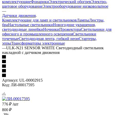
комплектующие
Фонарики
Электрический обогрев
Электро-
щитовое оборудование
Электрооборудование низковольтное
—
Датчики движения
Комплектующие для ламп и светильников
Лампы
Люстры,
бра
Настольные светильники
Новогодние украшения,
светодиодные линейки
Ночники
Прожектора
Светильники для
офисного и промышленного освещения
Светильники
точечные
Светодиодная лента, гибкий неон
Стартеры,
эпры
Трансформаторы электронные
—
ULK-N21 SENSOR WHITE Светодиодный светильник
накладной с датчиком движения
Артикул:
UL-00002915
Код:
ЛИ-00017595
776
₽
/шт
800
₽
-
3
%