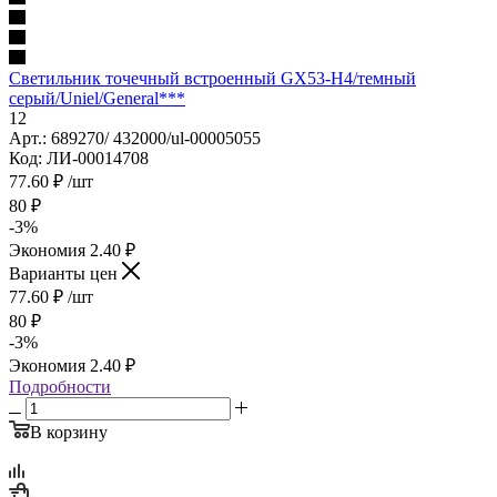
Светильник точечный встроенный GX53-H4/темный
серый/Uniel/General***
12
Арт.: 689270/ 432000/ul-00005055
Код: ЛИ-00014708
77.60
₽
/шт
80
₽
-
3
%
Экономия
2.40
₽
Варианты цен
77.60
₽
/шт
80
₽
-
3
%
Экономия
2.40
₽
Подробности
В корзину