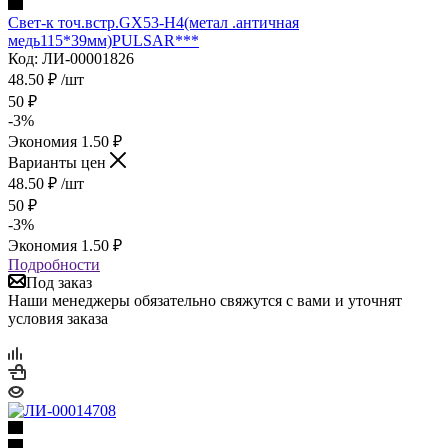
Свет-к точ.встр.GX53-H4(метал .античная
медь115*39мм)PULSAR***
Код: ЛИ-00001826
48.50
₽
/шт
50
₽
-
3
%
Экономия
1.50
₽
Варианты цен
48.50
₽
/шт
50
₽
-
3
%
Экономия
1.50
₽
Подробности
Под заказ
Наши менеджеры обязательно свяжутся с вами и уточнят
условия заказа