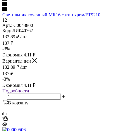
Светильник точечный MR16 сатин хром/FT9210
12
Арт.: C0043800
Код: ЛИ040767
132.89
₽
/шт
137
₽
-
3
%
Экономия
4.11
₽
Варианты цен
132.89
₽
/шт
137
₽
-
3
%
Экономия
4.11
₽
Подробности
В корзину