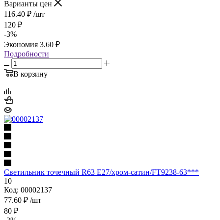
Варианты цен
116.40
₽
/шт
120
₽
-
3
%
Экономия
3.60
₽
Подробности
В корзину
Светильник точечный R63 Е27/хром-сатин/FT9238-63***
10
Код: 00002137
77.60
₽
/шт
80
₽