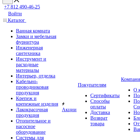
+7 812 490-46-25
Войти
Каталог
Ванная комната
Замки и мебельная
фурнитура
Инженерная
сантехника
Инструмент и
расходные
материалы
Интерьер, отделка
Компани
Кабельно-
Покупателям
проводниковая
О 
продукция
Сертификаты
По
Крепеж и
Способы
По
крепежные изделия
оплаты
Со
Лакокрасочная
Акции
Доставка
Но
продукция
Возврат
Бл
Отопительное и
товара
От
насосное
Ва
оборудование
Системы для