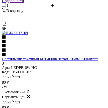
Подробности
В корзину
Светильник точечный 6Вт 4000К титан 105мм /LFlash***
3
Арт.: LEDPR-6W HC
Код: ЛИ-00013109
77.60
₽
/шт
80
₽
-
3
%
Экономия
2.40
₽
Варианты цен
77.60
₽
/шт
80
₽