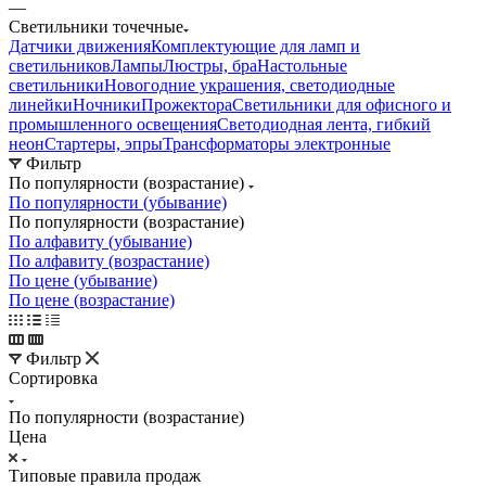
—
Светильники точечные
Датчики движения
Комплектующие для ламп и
светильников
Лампы
Люстры, бра
Настольные
светильники
Новогодние украшения, светодиодные
линейки
Ночники
Прожектора
Светильники для офисного и
промышленного освещения
Светодиодная лента, гибкий
неон
Стартеры, эпры
Трансформаторы электронные
Фильтр
По популярности (возрастание)
По популярности (убывание)
По популярности (возрастание)
По алфавиту (убывание)
По алфавиту (возрастание)
По цене (убывание)
По цене (возрастание)
Фильтр
Сортировка
По популярности (возрастание)
Цена
Типовые правила продаж