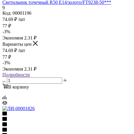
Светильник точечный R50 Е14/золото/FT9238-50***
9
Код: 00001196
74.69
₽
/шт
77
₽
-
3
%
Экономия
2.31
₽
Варианты цен
74.69
₽
/шт
77
₽
-
3
%
Экономия
2.31
₽
Подробности
В корзину