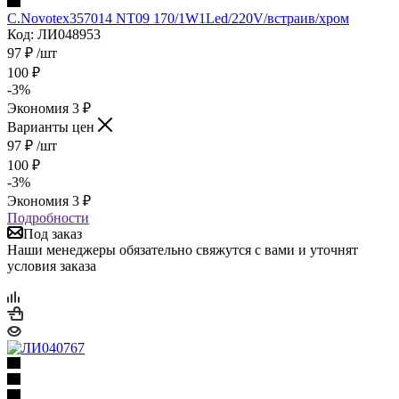
С.Novotex357014 NT09 170/1W1Led/220V/встраив/хром
Код: ЛИ048953
97
₽
/шт
100
₽
-
3
%
Экономия
3
₽
Варианты цен
97
₽
/шт
100
₽
-
3
%
Экономия
3
₽
Подробности
Под заказ
Наши менеджеры обязательно свяжутся с вами и уточнят
условия заказа