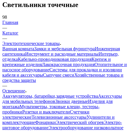
Светильники точечные
98
Главная
—
Каталог
—
Электротехнические товары
Ванная комната
Замки и мебельная фурнитура
Инженерная
сантехника
Инструмент и расходные материалы
Интерьер,
отделка
Кабельно-проводниковая продукция
Крепеж и
крепежные изделия
Лакокрасочная продукция
Отопительное и
насосное оборудование
Системы для прокладки и изоляции
кабеля и акссесуары
Сыпучие смеси
Хозяйственные товара и
средства защиты
—
Освещение
Аккумуляторы, батарейки,зарядные устройства
Аксессуары
для мобильных телефонов
Звонки дверные
Изделия для
монтажа
Мультиметры, токовые клещи, тестеры-
пробники
Розетки и выключатели
Счетчики
электрические
Телевизионные аксессуары
Удлинители и
комплектующие
Фонарики
Электрический обогрев
Электро-
щитовое оборудование
Электрооборудование низковольтное