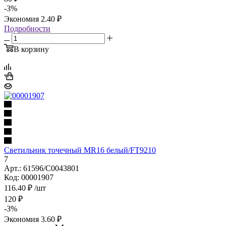
-
3
%
Экономия
2.40
₽
Подробности
В корзину
Светильник точечный MR16 белый/FT9210
7
Арт.: 61596/C0043801
Код: 00001907
116.40
₽
/шт
120
₽
-
3
%
Экономия
3.60
₽