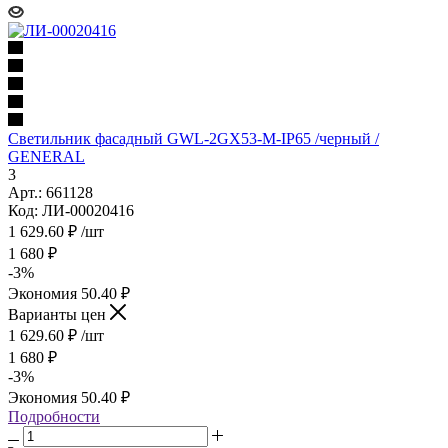
Светильник фасадный GWL-2GX53-M-IP65 /черный /
GENERAL
3
Арт.: 661128
Код: ЛИ-00020416
1 629.60
₽
/шт
1 680
₽
-
3
%
Экономия
50.40
₽
Варианты цен
1 629.60
₽
/шт
1 680
₽
-
3
%
Экономия
50.40
₽
Подробности