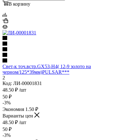
В корзину
Свет-к точ.встр.GX53-H4( 12-9 золото на
черном/125*39мм)PULSAR***
2
Код: ЛИ-00001831
48.50
₽
/шт
50
₽
-
3
%
Экономия
1.50
₽
Варианты цен
48.50
₽
/шт
50
₽
-
3
%