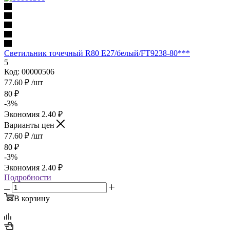
Светильник точечный R80 Е27/белый/FT9238-80***
5
Код: 00000506
77.60
₽
/шт
80
₽
-
3
%
Экономия
2.40
₽
Варианты цен
77.60
₽
/шт
80
₽
-
3
%
Экономия
2.40
₽
Подробности
В корзину