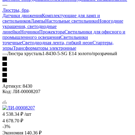
—
Люстры, бра
Датчики движения
Комплектующие для ламп и
светильников
Лампы
Настольные светильники
Новогодние
украшения, светодиодные
линейки
Ночники
Прожектора
Светильники для офисного и
промышленного освещения
Светильники
точечные
Светодиодная лента, гибкий неон
Стартеры,
эпры
Трансформаторы электронные
—
Люстра хрусталь1-8430-5-SG E14 золото/прозрачный
Артикул:
8430
Код:
ЛИ-00008207
4 538.34
₽
/шт
4 678.70
₽
-
3
%
Экономия
140.36
₽