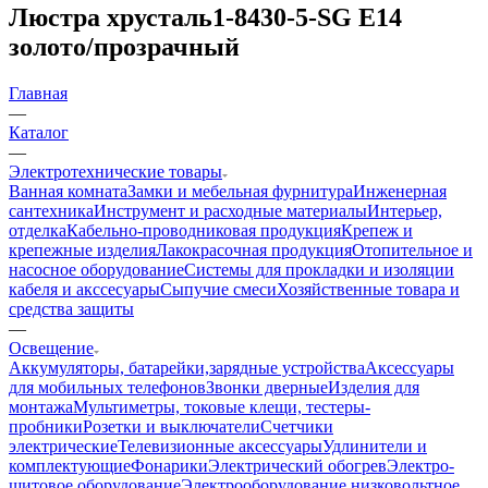
Люстра хрусталь1-8430-5-SG E14
золото/прозрачный
Главная
—
Каталог
—
Электротехнические товары
Ванная комната
Замки и мебельная фурнитура
Инженерная
сантехника
Инструмент и расходные материалы
Интерьер,
отделка
Кабельно-проводниковая продукция
Крепеж и
крепежные изделия
Лакокрасочная продукция
Отопительное и
насосное оборудование
Системы для прокладки и изоляции
кабеля и акссесуары
Сыпучие смеси
Хозяйственные товара и
средства защиты
—
Освещение
Аккумуляторы, батарейки,зарядные устройства
Аксессуары
для мобильных телефонов
Звонки дверные
Изделия для
монтажа
Мультиметры, токовые клещи, тестеры-
пробники
Розетки и выключатели
Счетчики
электрические
Телевизионные аксессуары
Удлинители и
комплектующие
Фонарики
Электрический обогрев
Электро-
щитовое оборудование
Электрооборудование низковольтное