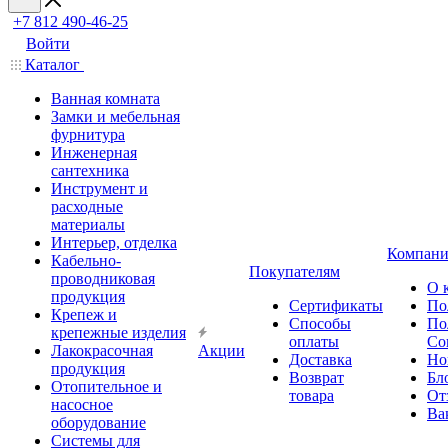
+7 812 490-46-25
Войти
Каталог
Ванная комната
Замки и мебельная
фурнитура
Инженерная
сантехника
Инструмент и
расходные
материалы
Интерьер, отделка
Компани
Кабельно-
Покупателям
проводниковая
О 
продукция
Сертификаты
По
Крепеж и
Способы
По
крепежные изделия
оплаты
Со
Лакокрасочная
Акции
Доставка
Но
продукция
Возврат
Бл
Отопительное и
товара
От
насосное
Ва
оборудование
Системы для