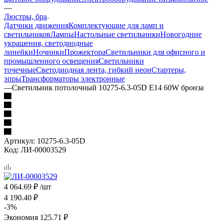
—
Люстры, бра
Датчики движения
Комплектующие для ламп и
светильников
Лампы
Настольные светильники
Новогодние
украшения, светодиодные
линейки
Ночники
Прожектора
Светильники для офисного и
промышленного освещения
Светильники
точечные
Светодиодная лента, гибкий неон
Стартеры,
эпры
Трансформаторы электронные
—
Светильник потолочный 10275-6.3-05D E14 60W бронза
Артикул:
10275-6.3-05D
Код:
ЛИ-00003529
4 064.69
₽
/шт
4 190.40
₽
-
3
%
Экономия
125.71
₽