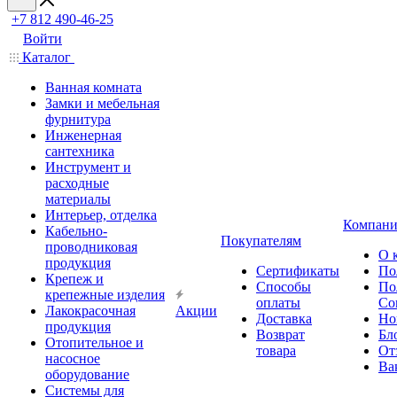
+7 812 490-46-25
Войти
Каталог
Ванная комната
Замки и мебельная
фурнитура
Инженерная
сантехника
Инструмент и
расходные
материалы
Интерьер, отделка
Компани
Кабельно-
Покупателям
проводниковая
О 
продукция
Сертификаты
По
Крепеж и
Способы
По
крепежные изделия
оплаты
Со
Лакокрасочная
Акции
Доставка
Но
продукция
Возврат
Бл
Отопительное и
товара
От
насосное
Ва
оборудование
Системы для