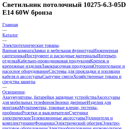
Светильник потолочный 10275-6.3-05D
E14 60W бронза
Главная
—
Каталог
—
Электротехнические товары
Ванная комната
Замки и мебельная фурнитура
Инженерная
сантехника
Инструмент и расходные материалы
Интерьер,
отделка
Кабельно-проводниковая продукция
Крепеж и
крепежные изделия
Лакокрасочная продукция
Отопительное и
насосное оборудование
Системы для прокладки и изоляции
кабеля и акссесуары
Сыпучие смеси
Хозяйственные товара и
средства защиты
—
Освещение
Аккумуляторы, батарейки,зарядные устройства
Аксессуары
для мобильных телефонов
Звонки дверные
Изделия для
монтажа
Мультиметры, токовые клещи, тестеры-
пробники
Розетки и выключатели
Счетчики
электрические
Телевизионные аксессуары
Удлинители и
комплектующие
Фонарики
Электрический обогрев
Электро-
щитовое оборудование
Электрооборудование низковольтное