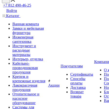
+7 812 490-46-25
Войти
Каталог
Ванная комната
Замки и мебельная
фурнитура
Инженерная
сантехника
Инструмент и
расходные
материалы
Интерьер, отделка
Компани
Кабельно-
Покупателям
проводниковая
О 
продукция
Сертификаты
По
Крепеж и
Способы
По
крепежные изделия
оплаты
Со
Лакокрасочная
Акции
Доставка
Но
продукция
Возврат
Бл
Отопительное и
товара
От
насосное
Ва
оборудование
Системы для