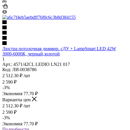
Люстра потолочная диммир. сДУ + LampSmart LED 42W
3000-6000К, черный,золотой
1
Арт.: 4571/42CL LEDIO LN21 017
Код: ЛИ-0038786
2 512.30
₽
/шт
2 590
₽
-
3
%
Экономия
77.70
₽
Варианты цен
2 512.30
₽
/шт
2 590
₽
-
3
%
Экономия
77.70
₽
Подробности