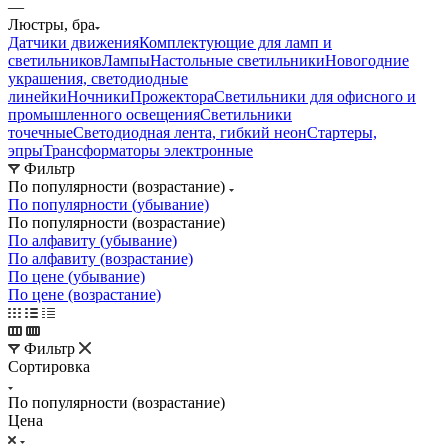
—
Люстры, бра
Датчики движения
Комплектующие для ламп и
светильников
Лампы
Настольные светильники
Новогодние
украшения, светодиодные
линейки
Ночники
Прожектора
Светильники для офисного и
промышленного освещения
Светильники
точечные
Светодиодная лента, гибкий неон
Стартеры,
эпры
Трансформаторы электронные
Фильтр
По популярности (возрастание)
По популярности (убывание)
По популярности (возрастание)
По алфавиту (убывание)
По алфавиту (возрастание)
По цене (убывание)
По цене (возрастание)
Фильтр
Сортировка
По популярности (возрастание)
Цена