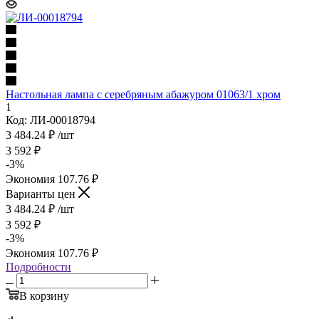
Настольная лампа с серебряным абажуром 01063/1 хром
1
Код: ЛИ-00018794
3 484.24
₽
/шт
3 592
₽
-
3
%
Экономия
107.76
₽
Варианты цен
3 484.24
₽
/шт
3 592
₽
-
3
%
Экономия
107.76
₽
Подробности
В корзину