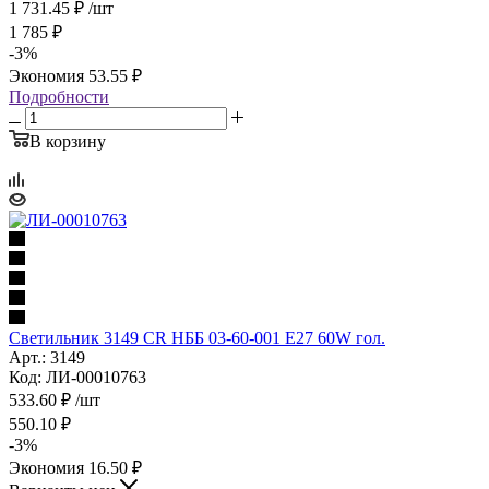
1 731.45
₽
/шт
1 785
₽
-
3
%
Экономия
53.55
₽
Подробности
В корзину
Cветильник 3149 CR НББ 03-60-001 Е27 60W гол.
Арт.: 3149
Код: ЛИ-00010763
533.60
₽
/шт
550.10
₽
-
3
%
Экономия
16.50
₽