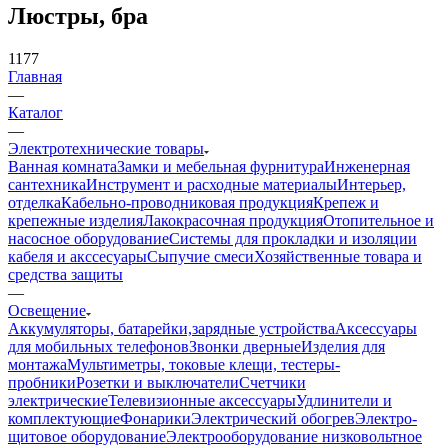
Люстры, бра
1177
Главная
—
Каталог
—
Электротехнические товары
Ванная комната
Замки и мебельная фурнитура
Инженерная
сантехника
Инструмент и расходные материалы
Интерьер,
отделка
Кабельно-проводниковая продукция
Крепеж и
крепежные изделия
Лакокрасочная продукция
Отопительное и
насосное оборудование
Системы для прокладки и изоляции
кабеля и акссесуары
Сыпучие смеси
Хозяйственные товара и
средства защиты
—
Освещение
Аккумуляторы, батарейки,зарядные устройства
Аксессуары
для мобильных телефонов
Звонки дверные
Изделия для
монтажа
Мультиметры, токовые клещи, тестеры-
пробники
Розетки и выключатели
Счетчики
электрические
Телевизионные аксессуары
Удлинители и
комплектующие
Фонарики
Электрический обогрев
Электро-
щитовое оборудование
Электрооборудование низковольтное