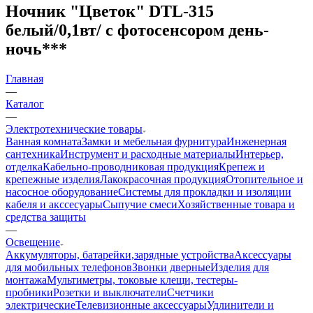
Ночник "Цветок" DTL-315
белый/0,1вт/ с фотосенсором день-
ночь***
Главная
—
Каталог
—
Электротехнические товары
Ванная комната
Замки и мебельная фурнитура
Инженерная
сантехника
Инструмент и расходные материалы
Интерьер,
отделка
Кабельно-проводниковая продукция
Крепеж и
крепежные изделия
Лакокрасочная продукция
Отопительное и
насосное оборудование
Системы для прокладки и изоляции
кабеля и акссесуары
Сыпучие смеси
Хозяйственные товара и
средства защиты
—
Освещение
Аккумуляторы, батарейки,зарядные устройства
Аксессуары
для мобильных телефонов
Звонки дверные
Изделия для
монтажа
Мультиметры, токовые клещи, тестеры-
пробники
Розетки и выключатели
Счетчики
электрические
Телевизионные аксессуары
Удлинители и