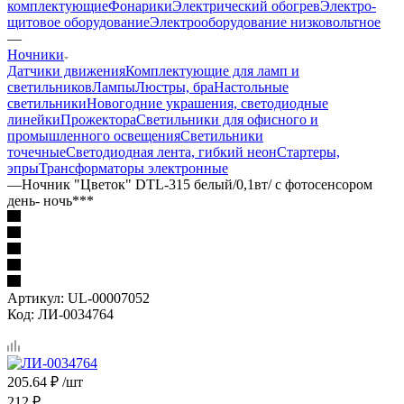
комплектующие
Фонарики
Электрический обогрев
Электро-
щитовое оборудование
Электрооборудование низковольтное
—
Ночники
Датчики движения
Комплектующие для ламп и
светильников
Лампы
Люстры, бра
Настольные
светильники
Новогодние украшения, светодиодные
линейки
Прожектора
Светильники для офисного и
промышленного освещения
Светильники
точечные
Светодиодная лента, гибкий неон
Стартеры,
эпры
Трансформаторы электронные
—
Ночник "Цветок" DTL-315 белый/0,1вт/ с фотосенсором
день- ночь***
Артикул:
UL-00007052
Код:
ЛИ-0034764
205.64
₽
/шт
212
₽