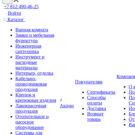
+7 812 490-46-25
Войти
Каталог
Ванная комната
Замки и мебельная
фурнитура
Инженерная
сантехника
Инструмент и
расходные
материалы
Интерьер, отделка
Компани
Кабельно-
Покупателям
проводниковая
О 
продукция
Сертификаты
По
Крепеж и
Способы
По
крепежные изделия
оплаты
Со
Лакокрасочная
Акции
Доставка
Но
продукция
Возврат
Бл
Отопительное и
товара
От
насосное
Ва
оборудование
Системы для