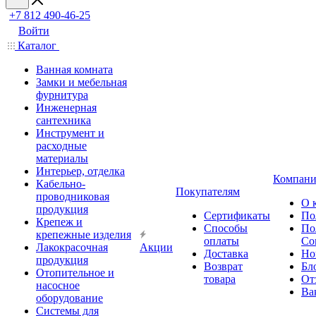
+7 812 490-46-25
Войти
Каталог
Ванная комната
Замки и мебельная
фурнитура
Инженерная
сантехника
Инструмент и
расходные
материалы
Интерьер, отделка
Компани
Кабельно-
Покупателям
проводниковая
О 
продукция
Сертификаты
По
Крепеж и
Способы
По
крепежные изделия
оплаты
Со
Лакокрасочная
Акции
Доставка
Но
продукция
Возврат
Бл
Отопительное и
товара
От
насосное
Ва
оборудование
Системы для