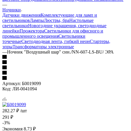
—
Ночники
Датчики движения
Комплектующие для ламп и
светильников
Лампы
Люстры, бра
Настольные
светильники
Новогодние украшения, светодиодные
линейки
Прожектора
Светильники для офисного и
промышленного освещения
Светильники
точечные
Светодиодная лента, гибкий неон
Стартеры,
эпры
Трансформаторы электронные
—
Ночник "Воздушный шар" син./NN-607-LS-BU/ ЭРА
Артикул:
Б0019099
Код:
ЛИ-0041094
282.27
₽
/шт
291
₽
-
3
%
Экономия
8.73
₽