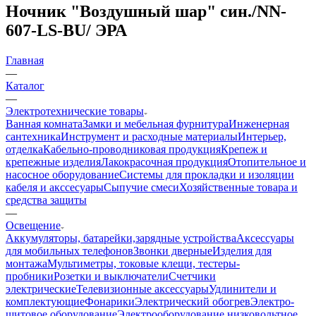
Ночник "Воздушный шар" син./NN-
607-LS-BU/ ЭРА
Главная
—
Каталог
—
Электротехнические товары
Ванная комната
Замки и мебельная фурнитура
Инженерная
сантехника
Инструмент и расходные материалы
Интерьер,
отделка
Кабельно-проводниковая продукция
Крепеж и
крепежные изделия
Лакокрасочная продукция
Отопительное и
насосное оборудование
Системы для прокладки и изоляции
кабеля и акссесуары
Сыпучие смеси
Хозяйственные товара и
средства защиты
—
Освещение
Аккумуляторы, батарейки,зарядные устройства
Аксессуары
для мобильных телефонов
Звонки дверные
Изделия для
монтажа
Мультиметры, токовые клещи, тестеры-
пробники
Розетки и выключатели
Счетчики
электрические
Телевизионные аксессуары
Удлинители и
комплектующие
Фонарики
Электрический обогрев
Электро-
щитовое оборудование
Электрооборудование низковольтное