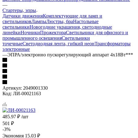
—
Стартеры, эпры
Датчики движения
Комплектующие для ламп и
светильников
Лампы
Люстры, бра
Настольные
светильники
Новогодние украшения, светодиодные
линейки
Ночники
Прожектора
Светильники для офисного и
промышленного освещения
Светильники
точечные
Светодиодная лента, гибкий неон
Трансформаторы
электронные
—
ЭПРА/электронно пускорегулирующий аппарат 4х18Вт***
Артикул:
2049001330
Код:
ЛИ-00021163
485.97
₽
/шт
501
₽
-
3
%
Экономия
15.03
₽