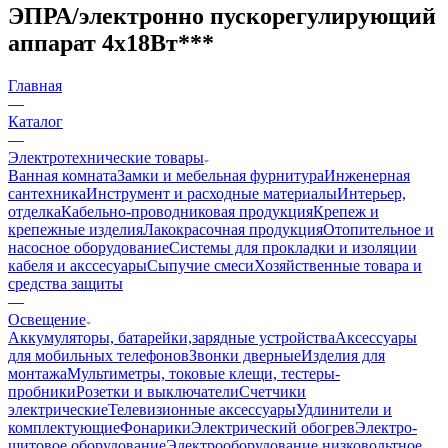
ЭПРА/электронно пускорегулирующий
аппарат 4х18Вт***
Главная
—
Каталог
—
Электротехнические товары
Ванная комната
Замки и мебельная фурнитура
Инженерная
сантехника
Инструмент и расходные материалы
Интерьер,
отделка
Кабельно-проводниковая продукция
Крепеж и
крепежные изделия
Лакокрасочная продукция
Отопительное и
насосное оборудование
Системы для прокладки и изоляции
кабеля и акссесуары
Сыпучие смеси
Хозяйственные товара и
средства защиты
—
Освещение
Аккумуляторы, батарейки,зарядные устройства
Аксессуары
для мобильных телефонов
Звонки дверные
Изделия для
монтажа
Мультиметры, токовые клещи, тестеры-
пробники
Розетки и выключатели
Счетчики
электрические
Телевизионные аксессуары
Удлинители и
комплектующие
Фонарики
Электрический обогрев
Электро-
щитовое оборудование
Электрооборудование низковольтное