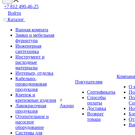
+7 812 490-46-25
Войти
Каталог
Ванная комната
Замки и мебельная
фурнитура
Инженерная
сантехника
Инструмент и
расходные
материалы
Интерьер, отделка
Компани
Кабельно-
Покупателям
проводниковая
О 
продукция
Сертификаты
По
Крепеж и
Способы
По
крепежные изделия
оплаты
Со
Лакокрасочная
Акции
Доставка
Но
продукция
Возврат
Бл
Отопительное и
товара
От
насосное
Ва
оборудование
Системы для