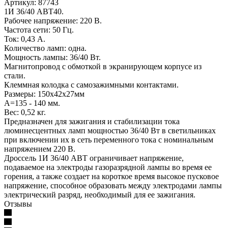
Артикул: 87743
1И 36/40 АВТ40.
Рабочее напряжение: 220 В.
Частота сети: 50 Гц.
Ток: 0,43 А.
Количество ламп: одна.
Мощность лампы: 36/40 Вт.
Магнитопровод с обмоткой в экранирующем корпусе из
стали.
Клеммная колодка с самозажимными контактами.
Размеры: 150х42х27мм
А=135 - 140 мм.
Вес: 0,52 кг.
Предназначен для зажигания и стабилизации тока
люминесцентных ламп мощностью 36/40 Вт в светильниках
при включении их в сеть переменного тока с номинальным
напряжением 220 В.
Дроссель 1И 36/40 АВТ ограничивает напряжение,
подаваемое на электроды газоразрядной лампы во время ее
горения, а также создает на короткое время высокое пусковое
напряжение, способное образовать между электродами лампы
электрический разряд, необходимый для ее зажигания.
Отзывы