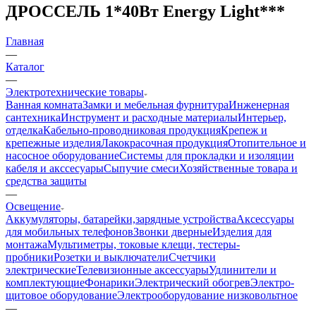
ДРОССЕЛЬ 1*40Вт Energy Light***
Главная
—
Каталог
—
Электротехнические товары
Ванная комната
Замки и мебельная фурнитура
Инженерная
сантехника
Инструмент и расходные материалы
Интерьер,
отделка
Кабельно-проводниковая продукция
Крепеж и
крепежные изделия
Лакокрасочная продукция
Отопительное и
насосное оборудование
Системы для прокладки и изоляции
кабеля и акссесуары
Сыпучие смеси
Хозяйственные товара и
средства защиты
—
Освещение
Аккумуляторы, батарейки,зарядные устройства
Аксессуары
для мобильных телефонов
Звонки дверные
Изделия для
монтажа
Мультиметры, токовые клещи, тестеры-
пробники
Розетки и выключатели
Счетчики
электрические
Телевизионные аксессуары
Удлинители и
комплектующие
Фонарики
Электрический обогрев
Электро-
щитовое оборудование
Электрооборудование низковольтное
—