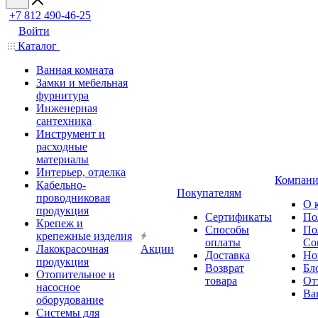
+7 812 490-46-25
Войти
Каталог
Ванная комната
Замки и мебельная
фурнитура
Инженерная
сантехника
Инструмент и
расходные
материалы
Интерьер, отделка
Компани
Кабельно-
Покупателям
проводниковая
О 
продукция
Сертификаты
По
Крепеж и
Способы
По
крепежные изделия
оплаты
Со
Лакокрасочная
Акции
Доставка
Но
продукция
Возврат
Бл
Отопительное и
товара
От
насосное
Ва
оборудование
Системы для