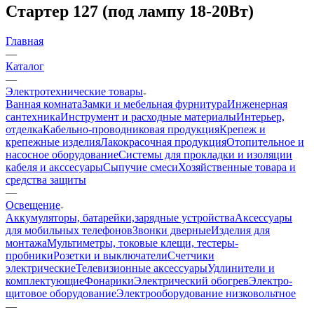
Стартер 127 (под лампу 18-20Вт)
Главная
—
Каталог
—
Электротехнические товары
Ванная комната
Замки и мебельная фурнитура
Инженерная
сантехника
Инструмент и расходные материалы
Интерьер,
отделка
Кабельно-проводниковая продукция
Крепеж и
крепежные изделия
Лакокрасочная продукция
Отопительное и
насосное оборудование
Системы для прокладки и изоляции
кабеля и акссесуары
Сыпучие смеси
Хозяйственные товара и
средства защиты
—
Освещение
Аккумуляторы, батарейки,зарядные устройства
Аксессуары
для мобильных телефонов
Звонки дверные
Изделия для
монтажа
Мультиметры, токовые клещи, тестеры-
пробники
Розетки и выключатели
Счетчики
электрические
Телевизионные аксессуары
Удлинители и
комплектующие
Фонарики
Электрический обогрев
Электро-
щитовое оборудование
Электрооборудование низковольтное
—