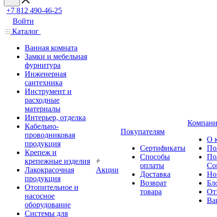
+7 812 490-46-25
Войти
Каталог
Ванная комната
Замки и мебельная
фурнитура
Инженерная
сантехника
Инструмент и
расходные
материалы
Интерьер, отделка
Компани
Кабельно-
Покупателям
проводниковая
О 
продукция
Сертификаты
По
Крепеж и
Способы
По
крепежные изделия
оплаты
Со
Лакокрасочная
Акции
Доставка
Но
продукция
Возврат
Бл
Отопительное и
товара
От
насосное
Ва
оборудование
Системы для