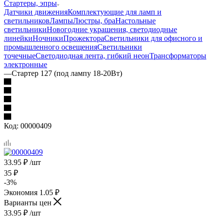
Стартеры, эпры
Датчики движения
Комплектующие для ламп и
светильников
Лампы
Люстры, бра
Настольные
светильники
Новогодние украшения, светодиодные
линейки
Ночники
Прожектора
Светильники для офисного и
промышленного освещения
Светильники
точечные
Светодиодная лента, гибкий неон
Трансформаторы
электронные
—
Стартер 127 (под лампу 18-20Вт)
Код:
00000409
33.95
₽
/шт
35
₽
-
3
%
Экономия
1.05
₽
Варианты цен
33.95
₽
/шт