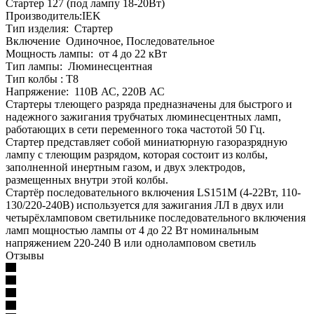
Стартер 127 (под лампу 18-20Вт)
Производитель:IEK
Тип изделия: Стартер
Включение Одиночное, Последовательное
Мощность лампы: от 4 до 22 кВт
Тип лампы: Люминесцентная
Тип колбы : T8
Напряжение: 110В АС, 220В АС
Стартеры тлеющего разряда предназначены для быстрого и
надежного зажигания трубчатых люминесцентных ламп,
работающих в сети переменного тока частотой 50 Гц.
Стартер представляет собой миниатюрную газоразрядную
лампу с тлеющим разрядом, которая состоит из колбы,
заполненной инертным газом, и двух электродов,
размещенных внутри этой колбы.
Стартёр последовательного включения LS151M (4-22Вт, 110-
130/220-240В) используется для зажигания ЛЛ в двух или
четырёхламповом светильнике последовательного включения
ламп мощностью лампы от 4 до 22 Вт номинальным
напряжением 220-240 В или одноламповом светиль
Отзывы